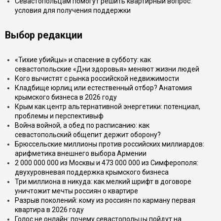
Севастопольцам помогут решить квартирный вопрос:
условия для получения поддержки
Выбор редакции
«Тихие убийцы» и спасение в субботу: как
севастопольские «Дни здоровья» меняют жизни людей
Кого вычистят с рынка российской недвижимости
Кладбище юрлиц или естественный отбор? Анатомия
крымского бизнеса в 2026 году
Крым как центр альтернативной энергетики: потенциал,
проблемы и перспективыф
Война войной, а обед по расписанию: как
севастопольский общепит держит оборону?
Брюссельские миллионы против российских миллиардов:
арифметика внешнего выбора Армении
2 000 000 000 из Москвы и 473 000 000 из Симферополя:
двухуровневая поддержка крымского бизнеса
Три миллиона в никуда: как мелкий шрифт в договоре
уничтожит мечты россиян о квартире
Разрыв поколений: кому из россиян по карману первая
квартира в 2026 году
Голос не онлайн: почему севастопольцы пойдут на