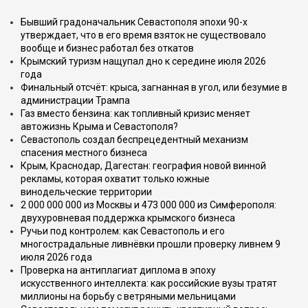
Бывший градоначальник Севастополя эпохи 90-х
утверждает, что в его время взяток не существовало
вообще и бизнес работал без откатов
Крымский туризм нащупал дно к середине июля 2026
года
Финальный отсчёт: крыса, загнанная в угол, или безумие в
администрации Трампа
Газ вместо бензина: как топливный кризис меняет
автожизнь Крыма и Севастополя?
Севастополь создал беспрецедентный механизм
спасения местного бизнеса
Крым, Краснодар, Дагестан: география новой винной
рекламы, которая охватит только южные
винодельческие территории
2 000 000 000 из Москвы и 473 000 000 из Симферополя:
двухуровневая поддержка крымского бизнеса
Ручьи под контролем: как Севастополь и его
многострадальные ливнёвки прошли проверку ливнем 9
июля 2026 года
Проверка на антиплагиат диплома в эпоху
искусственного интеллекта: как российские вузы тратят
миллионы на борьбу с ветряными мельницами