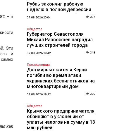
Рубль закончил рабочую
неделю в полной депрессии
,8% – в
337
07.08.2026 20:04
Общество
жности
Губернатор Севастополя
Михаил Развожаев наградил
лучших строителей города
й. Эти
348
ессы и
07.08.2026 19:42
 самых
Происшествия
Два мирных жителя Керчи
погибли во время атаки
украинских беспилотников на
многоквартирный дом
370
07.08.2026 19:12
Общество
Крымского предпринимателя
обвиняют в уклонении от
уплаты налогов на сумму в 13
ния как
млн рублей