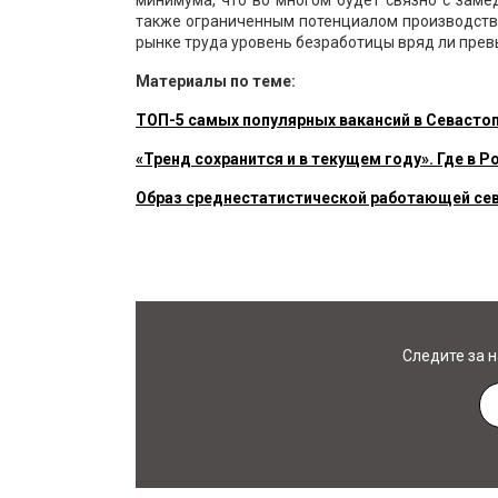
минимума, что во многом будет связно с заме
также ограниченным потенциалом производств
рынке труда уровень безработицы вряд ли прев
Материалы по теме:
ТОП-5 самых популярных вакансий в Севастоп
«Тренд сохранится и в текущем году». Где в 
Образ среднестатистической работающей се
Следите за 