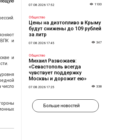
твующую
1100
07.08.2026 17:52
ессий.
Общество
Цены на дизтопливо в Крыму
будут снижены до 109 рублей
за литр
ъясняют
 ВПК и
347
07.08.2026 17:45
Общество
скве и
Михаил Развожаев:
сти.
«Севастополь всегда
чувствует поддержку
уровня
Москвы и дорожит ею»
ередной
а число
338
07.08.2026 17:25
тороны
Больше новостей
ионных