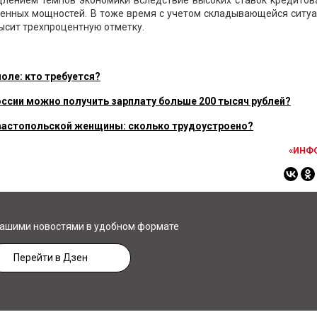
длением темпов экономики вследствие высоких ставок кредитов
енных мощностей. В тоже время с учетом складывающейся ситуа
ысит трехпроцентную отметку.
оле: кто требуется?
России можно получить зарплату больше 200 тысяч рублей?
вастопольской женщины: сколько трудоустроено?
«ИНФ
нашими новостями в удобном формате
Перейти в Дзен