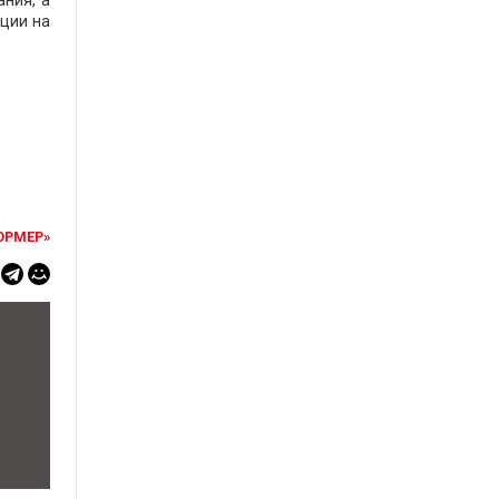
ания, а
ции на
ОРМЕР»