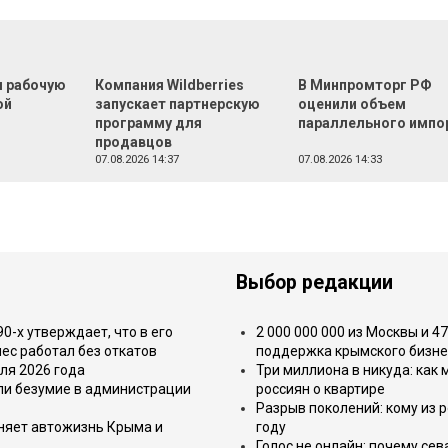
л рабочую
Компания Wildberries
В Минпромторг РФ
ой
запускает партнерскую
оценили объем
программу для
параллельного импо
продавцов
07.08.2026 14:37
07.08.2026 14:33
Выбор редакции
-х утверждает, что в его
2 000 000 000 из Москвы и 4
ес работал без откатов
поддержка крымского бизне
ля 2026 года
Три миллиона в никуда: как
или безумие в администрации
россиян о квартире
Разрыв поколений: кому из р
еняет автожизнь Крыма и
году
Голос не онлайн: почему се