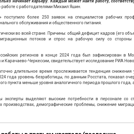
 только начинает карьеру. Каждый может найти работу, соответс
 работе с работодателями Михаил Яшин.
» поступило более 250 заявок на специалистов рабочих проф
нального обслуживания и общественного питания.
ически во всей стране. Причины: общий дефицит кадров (его об
миграционных потоков и спрос на рабочую силу со стороны
ссийских регионов в конце 2024 года был зафиксирован в Мо
и и Карачаево-Черкессии, свидетельствует исследование РИА Ново
аточно длительное время прослеживается тенденция снижения 
024 года уровень безработицы, по данным Росстата, показал оч
тного пункта меньше уровня аналогичного периода прошлого года, 
цы эксперты выделяют высокие потребности в персонале со с
х производствах, демографические проблемы, снижение миграц