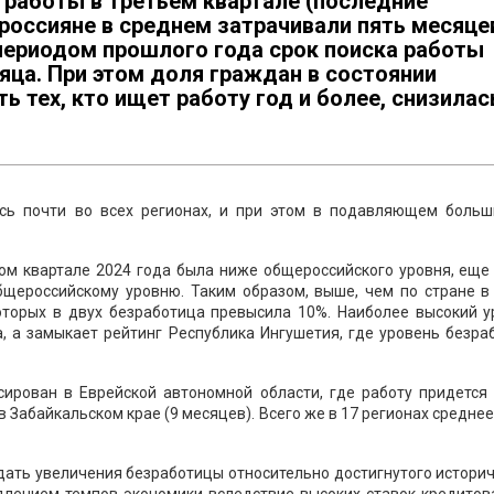
 работы в третьем квартале (последние
россияне в среднем затрачивали пять месяце
периодом прошлого года срок поиска работы
яца. При этом доля граждан в состоянии
ь тех, кто ищет работу год и более, снизилас
ась почти во всех регионах, и при этом в подавляющем больш
том квартале 2024 года была ниже общероссийского уровня, еще
бщероссийскому уровню. Таким образом, выше, чем по стране в
которых в двух безработица превысила 10%. Наиболее высокий у
, а замыкает рейтинг Республика Ингушетия, где уровень безр
ирован в Еврейской автономной области, где работу придется 
в Забайкальском крае (9 месяцев). Всего же в 17 регионах средне
дать увеличения безработицы относительно достигнутого истори