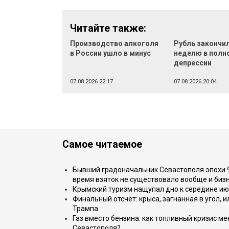
Читайте также:
Производство алкоголя
Рубль закончи
в России ушло в минус
неделю в полн
депрессии
07.08.2026 22:17
07.08.2026 20:04
Самое читаемое
Бывший градоначальник Севастополя эпохи 90
время взяток не существовало вообще и бизн
Крымский туризм нащупал дно к середине ию
Финальный отсчёт: крыса, загнанная в угол, 
Трампа
Газ вместо бензина: как топливный кризис м
Севастополя?