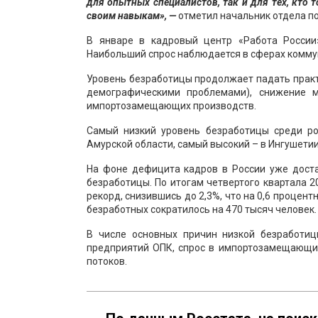
для опытных специалистов, так и для тех, кто
своим навыкам», —
отметил начальник отдела по
В январе в кадровый центр «Работа России
Наибольший спрос наблюдается в сферах комму
Уровень безработицы продолжает падать практ
демографическими проблемами), снижение 
импортозамещающих производств.
Самый низкий уровень безработицы среди ро
Амурской области, самый высокий – в Ингушети
На фоне дефицита кадров в России уже дост
безработицы. По итогам четвертого квартала 2
рекорд, снизившись до 2,3%, что на 0,6 процен
безработных сократилось на 470 тысяч человек.
В числе основных причин низкой безработи
предприятий ОПК, спрос в импортозамещающи
потоков.