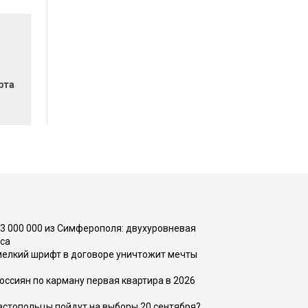
рта
73 000 000 из Симферополя: двухуровневая
са
 мелкий шрифт в договоре уничтожит мечты
оссиян по карману первая квартира в 2026
вастопольцы пойдут на выборы 20 сентября?