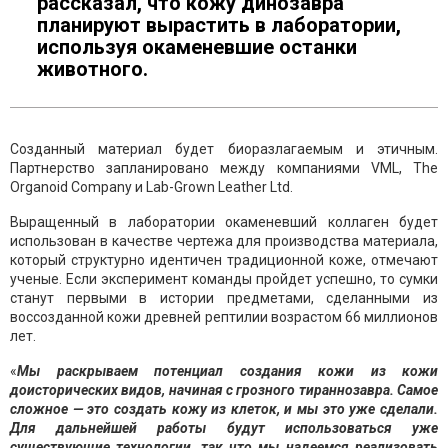
рассказал, что кожу динозавра
планируют вырастить в лаборатории,
используя окаменевшие останки
животного.
Созданный материал будет биоразлагаемым и этичным.
Партнерство запланировано между компаниями VML, The
Organoid Company и Lab-Grown Leather Ltd.
Выращенный в лаборатории окаменевший коллаген будет
использован в качестве чертежа для производства материала,
который структурно идентичен традиционной коже, отмечают
ученые. Если эксперимент команды пройдет успешно, то сумки
станут первыми в истории предметами, сделанными из
воссозданной кожи древней рептилии возрастом 66 миллионов
лет.
«
Мы раскрываем потенциал создания кожи из кожи
доисторических видов, начиная с грозного тираннозавра. Самое
сложное — это создать кожу из клеток, и мы это уже сделали.
Для дальнейшей работы будут использоваться уже
существующие технологии, так что мы надеемся реализовать