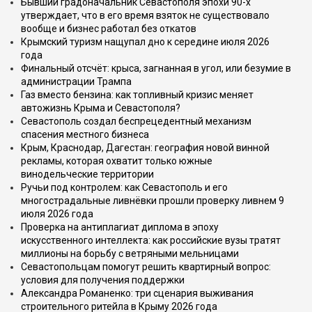
Бывший градоначальник Севастополя эпохи 90-х
утверждает, что в его время взяток не существовало
вообще и бизнес работал без откатов
Крымский туризм нащупал дно к середине июля 2026
года
Финальный отсчёт: крыса, загнанная в угол, или безумие в
администрации Трампа
Газ вместо бензина: как топливный кризис меняет
автожизнь Крыма и Севастополя?
Севастополь создал беспрецедентный механизм
спасения местного бизнеса
Крым, Краснодар, Дагестан: география новой винной
рекламы, которая охватит только южные
винодельческие территории
Ручьи под контролем: как Севастополь и его
многострадальные ливнёвки прошли проверку ливнем 9
июля 2026 года
Проверка на антиплагиат диплома в эпоху
искусственного интеллекта: как российские вузы тратят
миллионы на борьбу с ветряными мельницами
Севастопольцам помогут решить квартирный вопрос:
условия для получения поддержки
Александра Романенко: три сценария выживания
строительного ритейла в Крыму 2026 года