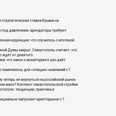
и стратегическая ставка Крыма на
ы под давлением: арендаторы требуют
енная коррекция: что случилось с ипотекой
ной Думы закрыт. Севастополь считает, что
о ждёт от девятого
ка: что закон о мониторинге цен даёт
о поменялось для «спящих» компаний с 1
ому теперь не вернуться на российский рынок
или мало? Контекст севастопольской стройки
стополе: тенденции, практика и
фициально запускает крипторынок с 1