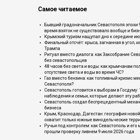
Самое читаемое
Бывший градоначальник Севастополя эпохи 90
время взяток не существовало вообще и бизн
Крымский туризм нащупал дно к середине ию
Финальный отсчёт: крыса, загнанная в угол, 
Трампа
Ритуал вместо диалога: как Заксобрание Сев
без севастопольцев
48 часов без света и воды: как крымчанам по
отсутствие света и воды во время ЧС?
Газ вместо бензина: как топливный кризис м
Севастополя?
Севастополь готовится к выборам в Госдуму: 
наблюдения и семьи, которые делают эту раб
Севастополь создал беспрецедентный механ
бизнеса
Крым, Краснодар, Дагестан: география новой
охватит только южные винодельческие терр
Ручьи под контролем: как Севастополь и его
прошли проверку ливнем 9 июля 2026 года