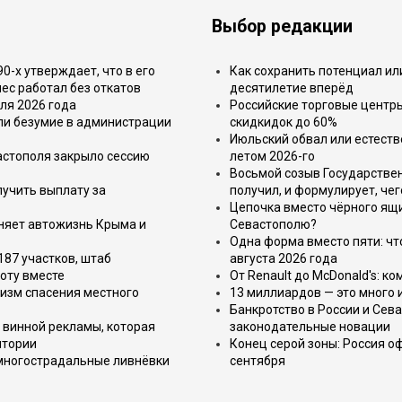
Выбор редакции
-х утверждает, что в его
Как сохранить потенциал ил
ес работал без откатов
десятилетие вперёд
ля 2026 года
Российские торговые центр
или безумие в администрации
скидкидок до 60%
Июльский обвал или естеств
астополя закрыло сессию
летом 2026-го
Восьмой созыв Государствен
лучить выплату за
получил, и формулирует, чег
Цепочка вместо чёрного ящи
еняет автожизнь Крыма и
Севастополю?
Одна форма вместо пяти: чт
187 участков, штаб
августа 2026 года
оту вместе
От Renault до McDonald's: к
изм спасения местного
13 миллиардов — это много 
Банкротство в России и Сева
 винной рекламы, которая
законодательные новации
итории
Конец серой зоны: Россия о
 многострадальные ливнёвки
сентября