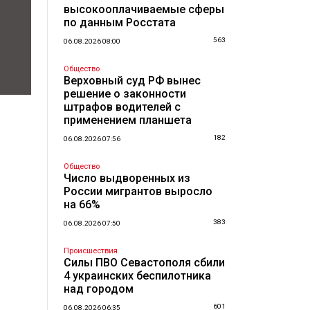
высокооплачиваемые сферы
по данным Росстата
563
06.08.2026 08:00
Общество
Верховный суд РФ вынес
решение о законности
штрафов водителей с
применением планшета
182
06.08.2026 07:56
Общество
Число выдворенных из
России мигрантов выросло
на 66%
383
06.08.2026 07:50
Происшествия
Силы ПВО Севастополя сбили
4 украинских беспилотника
над городом
601
06.08.2026 06:35