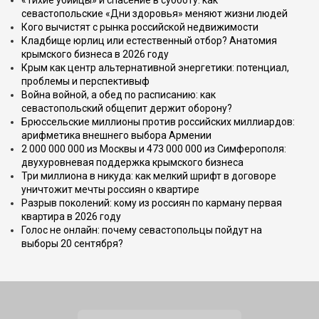
«Тихие убийцы» и спасение в субботу: как
севастопольские «Дни здоровья» меняют жизни людей
Кого вычистят с рынка российской недвижимости
Кладбище юрлиц или естественный отбор? Анатомия
крымского бизнеса в 2026 году
Крым как центр альтернативной энергетики: потенциал,
проблемы и перспективыф
Война войной, а обед по расписанию: как
севастопольский общепит держит оборону?
Брюссельские миллионы против российских миллиардов:
арифметика внешнего выбора Армении
2 000 000 000 из Москвы и 473 000 000 из Симферополя:
двухуровневая поддержка крымского бизнеса
Три миллиона в никуда: как мелкий шрифт в договоре
уничтожит мечты россиян о квартире
Разрыв поколений: кому из россиян по карману первая
квартира в 2026 году
Голос не онлайн: почему севастопольцы пойдут на
выборы 20 сентября?