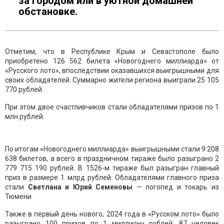
за городом или в уютной домашней
обстановке.
Отметим, что в Республике Крым и Севастополе было
приобретено 126 562 билета «Новогоднего миллиарда» от
«Русского лото», впоследствии оказавшихся выигрышными для
своих обладателей. Суммарно жители региона выиграли 25 105
770 рублей.
При этом двое счастливчиков стали обладателями призов по 1
млн рублей.
По итогам «Новогоднего миллиарда» выигрышными стали 9 208
638 билетов, а всего в праздничном тираже было разыграно 2
779 715 190 рублей. В 1526-м тираже был разыгран главный
приз в размере 1 млрд рублей. Обладателями главного приза
стали
Светлана и Юрий Семеновы
— логопед и токарь из
Тюмени.
Также в первый день нового, 2024 года в «Русском лото» было
разыграно 100 призов по 1 миллиону рублей: 87 человек