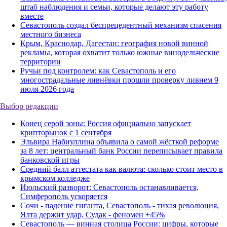
штаб наблюдения и семьи, которые делают эту работу
вместе
Севастополь создал беспрецедентный механизм спасения
местного бизнеса
Крым, Краснодар, Дагестан: география новой винной
рекламы, которая охватит только южные винодельческие
территории
Ручьи под контролем: как Севастополь и его
многострадальные ливнёвки прошли проверку ливнем 9
июля 2026 года
Выбор редакции
Конец серой зоны: Россия официально запускает
крипторынок с 1 сентября
Эльвира Набиуллина объявила о самой жёсткой реформе
за 8 лет: центральный банк России переписывает правила
банковской игры
Средний балл аттестата как валюта: сколько стоит место в
крымском колледже
Июльский разворот: Севастополь останавливается,
Симферополь ускоряется
Сочи - падение гиганта, Севастополь - тихая революция,
Ялта держит удар, Судак - феномен +45%
Севастополь — винная столица России: цифры, которые