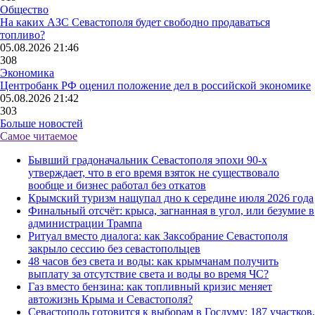
Общество
На каких АЗС Севастополя будет свободно продаваться
топливо?
05.08.2026 21:46
308
Экономика
Центробанк РФ оценил положение дел в российской экономике
05.08.2026 21:42
303
Больше новостей
Самое читаемое
Бывший градоначальник Севастополя эпохи 90-х
утверждает, что в его время взяток не существовало
вообще и бизнес работал без откатов
Крымский туризм нащупал дно к середине июля 2026 года
Финальный отсчёт: крыса, загнанная в угол, или безумие в
администрации Трампа
Ритуал вместо диалога: как Заксобрание Севастополя
закрыло сессию без севастопольцев
48 часов без света и воды: как крымчанам получить
выплату за отсутствие света и воды во время ЧС?
Газ вместо бензина: как топливный кризис меняет
автожизнь Крыма и Севастополя?
Севастополь готовится к выборам в Госдуму: 187 участков,