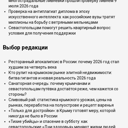
многострадальные ливнёвки прошли проверку ливнем 9
июля 2026 года
Проверка на антиплагиат диплома в эпоху
искусственного интеллекта: как российские вузы тратят
миллионы на борьбу с ветряными мельницами
Севастопольцам помогут решить квартирный вопрос:
условия для получения поддержки
Выбор редакции
Ресторанный апокалипсис в России: почему 2026 год стал
худшим за четверть века
Кто рулит на крымском рынке элитной недвижимости:
битва гигантов и новая реальность 2026 года
Санаторная очередь: почему крымчанам и
севастопольцам путёвка достаётся реже, чем кажется со
стороны?
Сливовый рай: статистика крымского урожая, цены на
рынках, переработка на полуострове и рецепт варенья
«Только для достройки»: в Крыму готовят меру, которой
никогда не было в России
«Тихие убийцы» и спасение в субботу: как
севастопольские «Дни здоровья» меняют жизни людей