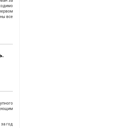
ван за
ходимо
 первом
аны все
ь.
упного
вующим
 за год