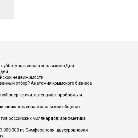
 субботу: как севастопольские «Дни
юдей
ийской недвижимости
венный отбор? Анатомия крымского бизнеса
ной энергетики: потенциал, проблемы и
списанию: как севастопольский общепит
тив российских миллиардов: арифметика
73 000 000 из Симферополя: двухуровневая
са