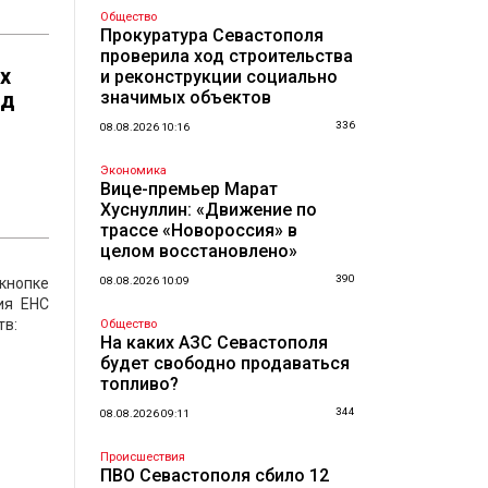
Общество
Прокуратура Севастополя
проверила ход строительства
х
и реконструкции социально
ед
значимых объектов
336
08.08.2026 10:16
Экономика
Вице-премьер Марат
Хуснуллин: «Движение по
трассе «Новороссия» в
целом восстановлено»
390
кнопке
08.08.2026 10:09
ия ЕНС
тв:
Общество
На каких АЗС Севастополя
будет свободно продаваться
топливо?
344
08.08.2026 09:11
Происшествия
ПВО Севастополя сбило 12