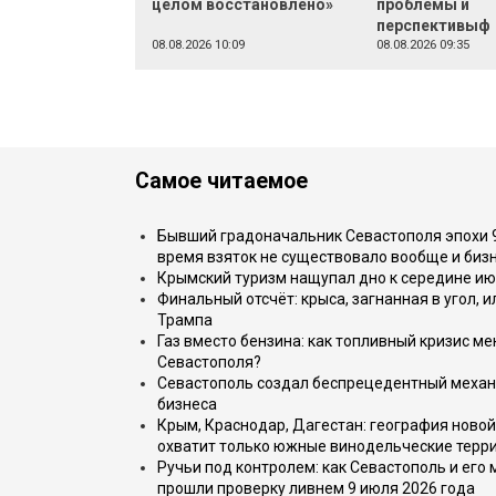
целом восстановлено»
проблемы и
перспективыф
08.08.2026 10:09
08.08.2026 09:35
Самое читаемое
Бывший градоначальник Севастополя эпохи 90
время взяток не существовало вообще и бизн
Крымский туризм нащупал дно к середине ию
Финальный отсчёт: крыса, загнанная в угол, 
Трампа
Газ вместо бензина: как топливный кризис м
Севастополя?
Севастополь создал беспрецедентный механ
бизнеса
Крым, Краснодар, Дагестан: география новой
охватит только южные винодельческие терр
Ручьи под контролем: как Севастополь и его
прошли проверку ливнем 9 июля 2026 года