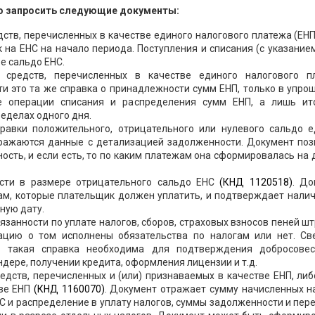
но запросить следующие документы:
ств, перечисленных в качестве единого налогового платежа (ЕН
к на ЕНС на начало периода. Поступления и списания (с указание
е сальдо ЕНС.
средств, перечисленных в качестве единого налогового п
ути это та же справка о принадлежности сумм ЕНП, только в упр
е операции списания и распределения сумм ЕНП, а лишь ит
еделах одного дня.
равки положительного, отрицательного или нулевого сальдо е
тражаются данные с детализацией задолженности. Документ поз
ость, и если есть, то по каким платежам она сформировалась на 
ости в размере отрицательного сальдо ЕНС
(КНД 1120518)
. До
ам, которые плательщик должен уплатить, и подтверждает нали
тную дату.
занности по уплате налогов, сборов, страховых взносов пеней ш
ацию о том исполнены обязательства по налогам или нет. Св
 такая справка необходима для подтверждения добросовес
ндере, получении кредита, оформления лицензии и т.д.
дств, перечисленных и (или) признаваемых в качестве ЕНП, ли
тве ЕНП
(КНД 1160070)
. Документ отражает сумму начисленных н
НС и распределение в уплату налогов, суммы задолженности и пер