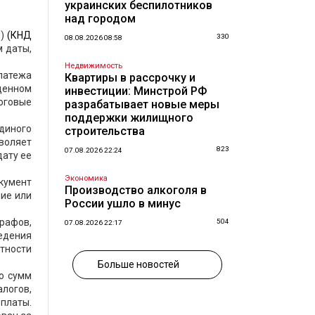
украинских беспилотников
над городом
П)
(КНД
330
08.08.2026 08:58
м даты,
Недвижимость
латежа
Квартиры в рассрочку и
ощенном
инвестиции: Минстрой РФ
оговые
разрабатывает новые меры
поддержки жилищного
диного
строительства
воляет
823
07.08.2026 22:24
дату ее
Экономика
кумент
Производство алкоголя в
чие или
России ушло в минус
трафов,
504
07.08.2026 22:17
едения
тности
Больше новостей
бо сумм
алогов,
еплаты.