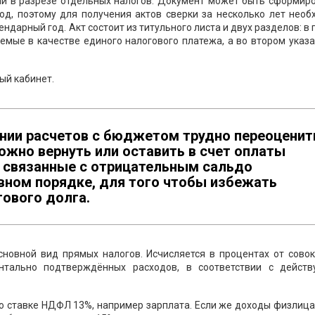
ли в разрезе отдельных налогов. Документ может быть сформиро
д, поэтому для получения актов сверки за несколько лет необ
дарный год. Акт состоит из титульного листа и двух разделов: в
мые в качестве единого налогового платежа, а во втором указ
ый кабинет.
нии расчетов с бюджетом трудно переоценит
жно вернуть или оставить в счет оплаты
, связанные с отрицательным сальдо
вном порядке, для того чтобы избежать
ового долга.
новной вид прямых налогов. Исчисляется в процентах от совок
нтально подтверждённых расходов, в соответствии с дейст
о ставке НДФЛ 13%, например зарплата. Если же доходы физлица