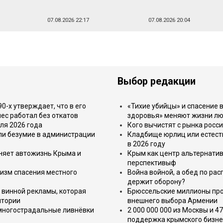
07.08.2026 22:17
07.08.2026 20:04
Выбор редакции
-х утверждает, что в его
«Тихие убийцы» и спасение в
ес работал без откатов
здоровья» меняют жизни л
ля 2026 года
Кого вычистят с рынка росс
или безумие в администрации
Кладбище юрлиц или естест
в 2026 году
еняет автожизнь Крыма и
Крым как центр альтернатив
перспективыф
изм спасения местного
Война войной, а обед по ра
держит оборону?
 винной рекламы, которая
Брюссельские миллионы про
итории
внешнего выбора Армении
 многострадальные ливнёвки
2 000 000 000 из Москвы и 4
поддержка крымского бизне