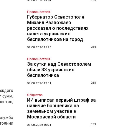
08.08.2026 19:44
Происшествия
Губернатор Севастополя
Михаил Развожаев
рассказал о последствиях
налёта украинских
беспилотников на город
286
08.08.2026 15:26
Происшествия
За сутки над Севастополем
сбили 33 украинских
беспилотника
285
08.08.2026 12:51
аждого
Общество
 сумм,
ИИ выписал первый штраф за
ентов,
наличие борщевика на
земельном участке в
Московской области
служба
тоянии
333
08.08.2026 10:21