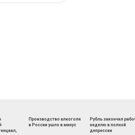
р
Производство алкоголя
Рубль закончил раб
й
в России ушло в минус
неделю в полной
тенциал,
депрессии