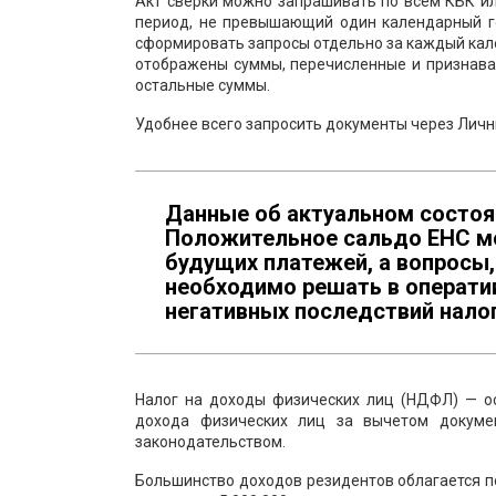
Акт сверки можно запрашивать по всем КБК и
период, не превышающий один календарный го
сформировать запросы отдельно за каждый кален
отображены суммы, перечисленные и признавае
остальные суммы.
Удобнее всего запросить документы через Личн
Данные об актуальном состоя
Положительное сальдо ЕНС мо
будущих платежей, а вопросы
необходимо решать в операти
негативных последствий налог
Налог на доходы физических лиц (НДФЛ) — ос
дохода физических лиц за вычетом докуме
законодательством.
Большинство доходов резидентов облагается п