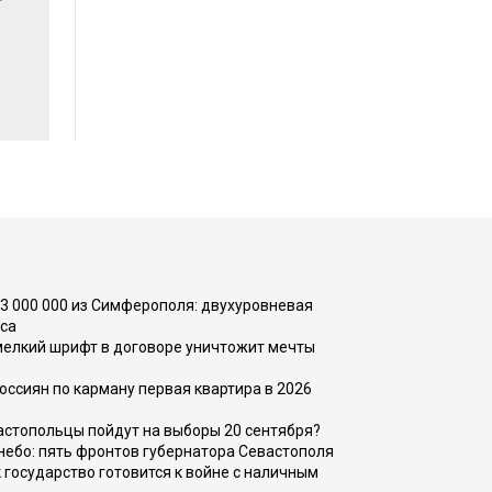
73 000 000 из Симферополя: двухуровневая
са
 мелкий шрифт в договоре уничтожит мечты
оссиян по карману первая квартира в 2026
вастопольцы пойдут на выборы 20 сентября?
, небо: пять фронтов губернатора Севастополя
 государство готовится к войне с наличным