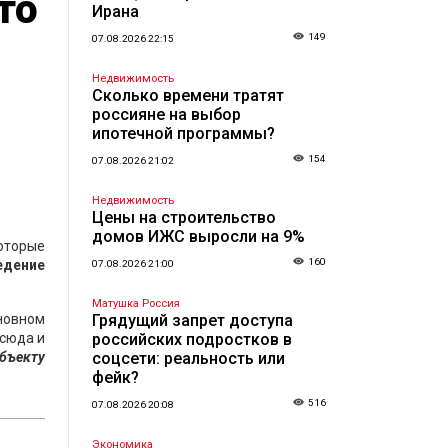
то
Ирана
149
07.08.2026 22:15
Недвижимость
Сколько времени тратят
россияне на выбор
ипотечной программы?
154
07.08.2026 21:02
Недвижимость
Цены на строительство
домов ИЖС выросли на 9%
оторые
160
едение
07.08.2026 21:00
Матушка Россия
сновном
Грядущий запрет доступа
тсюда и
российских подростков в
бъекту
соцсети: реальность или
фейк?
516
07.08.2026 20:08
Экономика