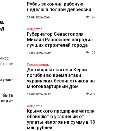
Рубль закончил рабочую
неделю в полной депрессии
179
07.08.2026 20:04
е.
од
Общество
Губернатор Севастополя
Михаил Развожаев наградил
лучших строителей города
195
07.08.2026 19:42
омисс —
сто не
Происшествия
Два мирных жителя Керчи
погибли во время атаки
окупает
украинских беспилотников на
многоквартирный дом
210
07.08.2026 19:12
т быть
 видит
Общество
Крымского предпринимателя
обвиняют в уклонении от
уплаты налогов на сумму в 13
млн рублей