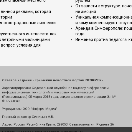
изм спасения местного
рублём
От зависти к структуре: поч
 винной рекламы, которая
не эмоция
итории
Уникальная компенсационная
 многострадальные ливнёвки
и кому компенсируют отсутс
Аренда в Симферополе: поша
усственного интеллекта: как
года
 с ветряными мельницами
Инженер против педагога: к
вопрос: условия для
Сетевое издание «Крымский новостной портал INFORMER»
Зарегистрировано Федеральной службой по надзору в сфере связи,
информационных технологий и массовых коммуникаций
(Роскомнадзор) 05 марта 2015 года, свидетельство о регистрации Эл №
ФС77-60943.
Учредитель: ООО "Информ Медиа"
Главный редактор Синицын А.В.
Адрес: Россия. Республика Крым. 299053. Севастополь, ул. Руднева 26.