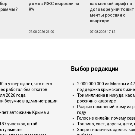
ыбор
домов ИЖС выросли на
как мелкий шрифт в
ограммы?
9%
договоре уничтожит
мечты россиян о
квартире
07.08.2026 21:00
07.08.2026 17:12
Выбор редакции
-х утверждает, что в его
2 000 000 000 из Москвы и 4
ес работал без откатов
поддержка крымского бизне
ля 2026 года
Три миллиона в никуда: как
или безумие в администрации
россиян о квартире
Разрыв поколений: кому из р
еняет автожизнь Крыма и
году
Голос не онлайн: почему се
187 участков, штаб
Топливо, свет, дороги, дети
оту вместе
Запрет наличных сделок: как