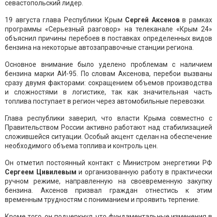
севастопольский лидер.
19 августа глава Республики Крым
Сергей Аксенов
в рамках
программы «Серьезный разговор» на телеканале «Крым 24»
объяснил причины перебоев в поставках определенных видов
бензина на некоторые автозаправочные станции региона.
Основное внимание было уделено проблемам с наличием
бензина марки АИ-95. По словам Аксенова, перебои вызваны
сразу двумя факторами: сокращением объемов производства
и сложностями в логистике, так как значительная часть
топлива поступает в регион через автомобильные перевозки.
Глава республики заверил, что власти Крыма совместно с
Правительством России активно работают над стабилизацией
сложившейся ситуации. Особый акцент сделан на обеспечение
необходимого объема топлива и контроль цен.
Он отметил постоянный контакт с Министром энергетики РФ
Сергеем Цивилевым
и организованную работу в практически
ручном режиме, направленную на своевременную закупку
бензина. Аксенов призвал граждан отнестись к этим
временным трудностям с пониманием и проявить терпение.
Кроме того, он подчеркнул, что фундаментальные изменения в