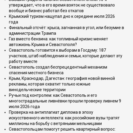
утверждает, что в его время взяток не существовало
вообще и бизнес работал без откатов
Крымский туризм нащупал дно к середине июля 2026
года
Финальный отсчёт: крыса, загнанная в угол, или безумие в
администрации Трампа
Газ вместо бензина: как топливный кризис меняет
автожизнь Крыма и Севастополя?
Севастополь готовится к выборам в Госдуму: 187
участков, штаб наблюдения и семьи, которые делают эту
работу вместе
Севастополь создал беспрецедентный механизм
спасения местного бизнеса
Крым, Краснодар, Дагестан: география новой винной
рекламы, которая охватит только южные
винодельческие территории
Ручьи под контролем: как Севастополь и его
многострадальные ливнёвки прошли проверку ливнем 9
июля 2026 года
Проверка на антиплагиат диплома в эпоху
искусственного интеллекта: как российские вузы тратят
миллионы на борьбу с ветряными мельницами
Севастопольцам помогут решить квартирный вопрос: