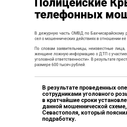
Полицейские Кр
телефонных мо
В дежурную часть ОМВД по Бахчисарайскому р
сел о мошеннических действиях в отношении её
По словам заявительницы, неизвестные лица,
женщине ложную информацию о ДТП с участием
уголовной ответственности». В результате пре
размере 600 тысяч рублей.
В результате проведенных оп
сотрудниками уголовного роз
в кратчайшие сроки установл
данной мошеннической схеме,
Севастополя, который поясни
подработку.