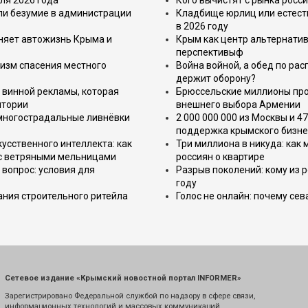
ля 2026 года
Кого вычистят с рынка росс
или безумие в администрации
Кладбище юрлиц или естест
в 2026 году
еняет автожизнь Крыма и
Крым как центр альтернатив
перспективыф
изм спасения местного
Война войной, а обед по ра
держит оборону?
 винной рекламы, которая
Брюссельские миллионы про
итории
внешнего выбора Армении
 многострадальные ливнёвки
2 000 000 000 из Москвы и 4
поддержка крымского бизне
усственного интеллекта: как
Три миллиона в никуда: как
 с ветряными мельницами
россиян о квартире
вопрос: условия для
Разрыв поколений: кому из р
году
ния строительного ритейла
Голос не онлайн: почему се
Сетевое издание «Крымский новостной портал INFORMER»
Зарегистрировано Федеральной службой по надзору в сфере связи,
информационных технологий и массовых коммуникаций