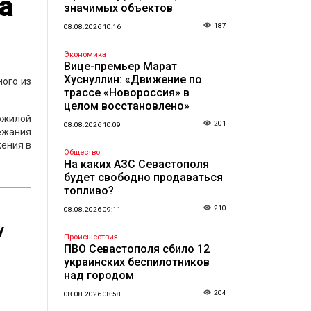
а
значимых объектов
187
08.08.2026 10:16
Экономика
Вице-премьер Марат
Хуснуллин: «Движение по
ого из
трассе «Новороссия» в
целом восстановлено»
ожилой
201
08.08.2026 10:09
ежания
жения в
Общество
На каких АЗС Севастополя
будет свободно продаваться
топливо?
210
08.08.2026 09:11
у
Происшествия
ПВО Севастополя сбило 12
украинских беспилотников
над городом
204
08.08.2026 08:58