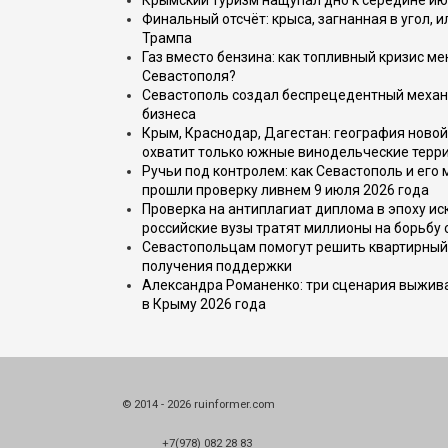
Крымский туризм нащупал дно к середине ию
Финальный отсчёт: крыса, загнанная в угол, 
Трампа
Газ вместо бензина: как топливный кризис м
Севастополя?
Севастополь создал беспрецедентный механ
бизнеса
Крым, Краснодар, Дагестан: география новой
охватит только южные винодельческие терр
Ручьи под контролем: как Севастополь и его
прошли проверку ливнем 9 июля 2026 года
Проверка на антиплагиат диплома в эпоху иск
российские вузы тратят миллионы на борьбу
Севастопольцам помогут решить квартирный 
получения поддержки
Александра Романенко: три сценария выжива
в Крыму 2026 года
© 2014 - 2026 ruinformer.com
+7(978) 082 28 83