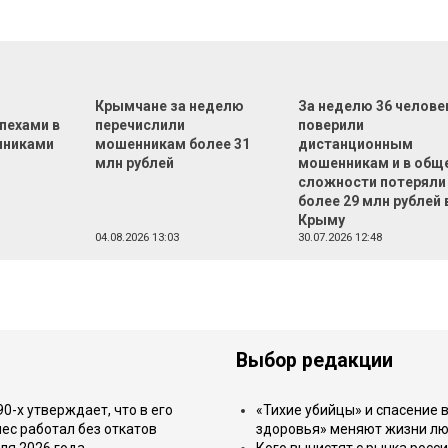
Ф
Крымчане за неделю
За неделю 36 челове
пехами в
перечислили
поверили
нниками
мошенникам более 31
дистанционным
млн рублей
мошенникам и в общ
сложности потеряли
более 29 млн рублей 
Крыму
04.08.2026 13:03
30.07.2026 12:48
Выбор редакции
-х утверждает, что в его
«Тихие убийцы» и спасение в
ес работал без откатов
здоровья» меняют жизни л