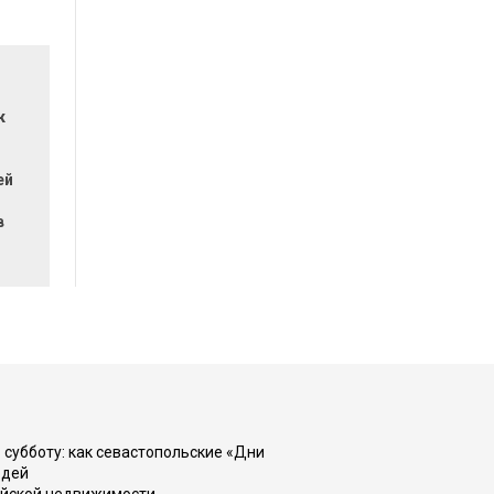
к
ей
в
 субботу: как севастопольские «Дни
юдей