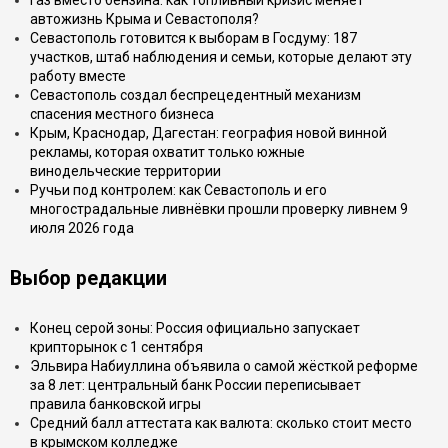
Газ вместо бензина: как топливный кризис меняет
автожизнь Крыма и Севастополя?
Севастополь готовится к выборам в Госдуму: 187
участков, штаб наблюдения и семьи, которые делают эту
работу вместе
Севастополь создал беспрецедентный механизм
спасения местного бизнеса
Крым, Краснодар, Дагестан: география новой винной
рекламы, которая охватит только южные
винодельческие территории
Ручьи под контролем: как Севастополь и его
многострадальные ливнёвки прошли проверку ливнем 9
июля 2026 года
Выбор редакции
Конец серой зоны: Россия официально запускает
крипторынок с 1 сентября
Эльвира Набиуллина объявила о самой жёсткой реформе
за 8 лет: центральный банк России переписывает
правила банковской игры
Средний балл аттестата как валюта: сколько стоит место
в крымском колледже