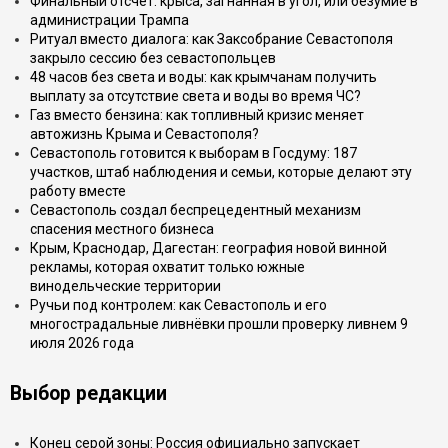
Финальный отсчёт: крыса, загнанная в угол, или безумие в
администрации Трампа
Ритуал вместо диалога: как Заксобрание Севастополя
закрыло сессию без севастопольцев
48 часов без света и воды: как крымчанам получить
выплату за отсутствие света и воды во время ЧС?
Газ вместо бензина: как топливный кризис меняет
автожизнь Крыма и Севастополя?
Севастополь готовится к выборам в Госдуму: 187
участков, штаб наблюдения и семьи, которые делают эту
работу вместе
Севастополь создал беспрецедентный механизм
спасения местного бизнеса
Крым, Краснодар, Дагестан: география новой винной
рекламы, которая охватит только южные
винодельческие территории
Ручьи под контролем: как Севастополь и его
многострадальные ливнёвки прошли проверку ливнем 9
июля 2026 года
Выбор редакции
Конец серой зоны: Россия официально запускает