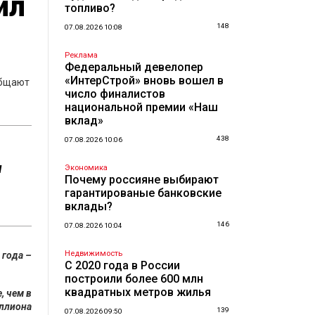
ил
топливо?
148
07.08.2026 10:08
Реклама
Федеральный девелопер
«ИнтерСтрой» вновь вошел в
ообщают
число финалистов
национальной премии «Наш
вклад»
438
07.08.2026 10:06
я
Экономика
Почему россияне выбирают
гарантированые банковские
вклады?
146
07.08.2026 10:04
Недвижимость
 года –
С 2020 года в России
построили более 600 млн
квадратных метров жилья
, чем в
иллиона
139
07.08.2026 09:50