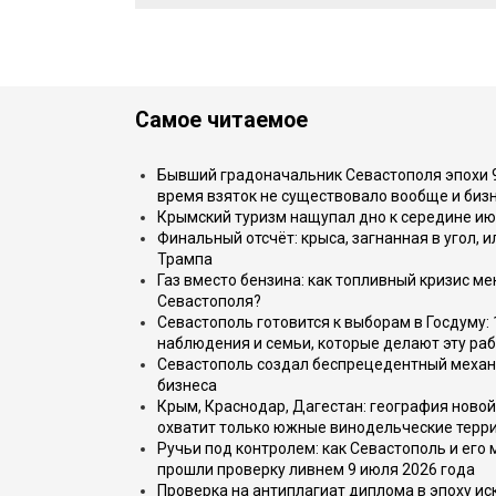
Самое читаемое
Бывший градоначальник Севастополя эпохи 90
время взяток не существовало вообще и бизн
Крымский туризм нащупал дно к середине ию
Финальный отсчёт: крыса, загнанная в угол, 
Трампа
Газ вместо бензина: как топливный кризис м
Севастополя?
Севастополь готовится к выборам в Госдуму: 
наблюдения и семьи, которые делают эту раб
Севастополь создал беспрецедентный механ
бизнеса
Крым, Краснодар, Дагестан: география новой
охватит только южные винодельческие терр
Ручьи под контролем: как Севастополь и его
прошли проверку ливнем 9 июля 2026 года
Проверка на антиплагиат диплома в эпоху иск