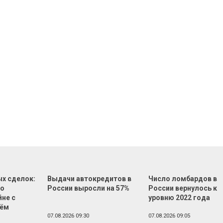
ых сделок:
Выдачи автокредитов в
Число ломбардов в
во
России выросли на 57%
России вернулось к
йне с
уровню 2022 года
лём
07.08.2026 09:30
07.08.2026 09:05