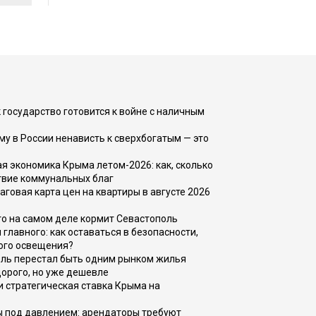
 государство готовится к войне с наличным
ему в России ненависть к сверхбогатым — это
 экономика Крыма летом-2026: как, сколько
твие коммунальных благ
говая карта цен на квартиры в августе 2026
то на самом деле кормит Севастополь
главного: как оставаться в безопасности,
ого освещения?
оль перестал быть одним рынком жилья
дорого, но уже дешевле
и стратегическая ставка Крыма на
ы под давлением: арендаторы требуют