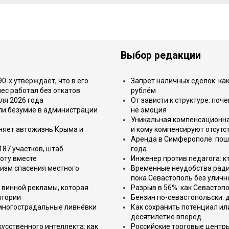
Выбор редакции
-х утверждает, что в его
Запрет наличных сделок: как
ес работал без откатов
рублём
ля 2026 года
От зависти к структуре: поч
или безумие в администрации
не эмоция
Уникальная компенсационная
еняет автожизнь Крыма и
и кому компенсируют отсутс
Аренда в Симферополе: поша
187 участков, штаб
года
оту вместе
Инженер против педагога: к
изм спасения местного
Временные неудобства ради 
пока Севастополь без уличн
 винной рекламы, которая
Разрыв в 56%: как Севастоп
итории
Бензин по-севастопольски: 
 многострадальные ливнёвки
Как сохранить потенциал ил
десятилетие вперёд
усственного интеллекта: как
Российские торговые центр