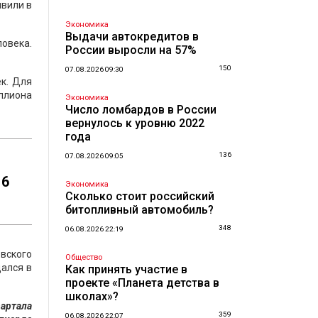
вили в
Экономика
Выдачи автокредитов в
ловека.
России выросли на 57%
150
07.08.2026 09:30
ек. Для
иллиона
Экономика
Число ломбардов в России
вернулось к уровню 2022
года
136
07.08.2026 09:05
16
Экономика
Сколько стоит российский
битопливный автомобиль?
348
06.08.2026 22:19
вского
Общество
дался в
Как принять участие в
проекте «Планета детства в
школах»?
вартала
359
06.08.2026 22:07