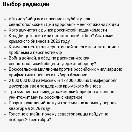
Выбор редакции
«Тихие убийцы» и спасение в субботу: как
севастопольские «Дни здоровья» меняют жизни людей
Кого вычистят с рынка российской недвижимости
Кладбище юрлиц или естественный отбор? Анатомия
крымского бизнеса в 2026 году
Крым как центр альтернативной энергетики: потенциал,
проблемы и перспективыф
Война войной, а обед по расписанию: как
севастопольский общепит держит оборону?
Брюссельские миллионы против российских миллиардов:
арифметика внешнего выбора Армении
2 000 000 000 из Москвы и 473 000 000 из Симферополя:
двухуровневая поддержка крымского бизнеса
Три миллиона в никуда: как мелкий шрифт в договоре
уничтожит мечты россиян о квартире
Разрыв поколений: кому из россиян по карману первая
квартира в 2026 году
Голос не онлайн: почему севастопольцы пойдут на
выборы 20 сентября?