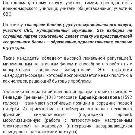
По одномандатному округу: учитель химии, преподаватель
военно-морского училища, учитель обществознания, участник
СВО.
По списку:
главврачи больниц, депутат муниципального округа,
участник СВО, муниципальный служащий. Эта выборка не
случайна: партия сознательно делает ставку на представителей
«социального блока» — образование, здравоохранение, силовые
структуры.
Такие кандидаты обладают высокой локальной репутацией,
минимальным негативным фоном и способностью работать с
конкретными запросами избирателей. Это стратегия
«кандидата-соседа», который воспринимается не как политик, а
как человек, решающий бытовые проблемы.
Участники специальной военной операции в обоих списках —
Геннадий Гречаный
(1013 голосов) и
Дарья Кривопалова
(1592
голоса) — занимают устойчивые позиции в середине первой
пятёрки. Их присутствие в праймериз выполняет несколько
функций: символическую (поддержка героев),
мобилизационную (работа с патриотически настроенным
электоратом) и кадровую (интеграция возвращающихся
офицеров в гражданские институты).