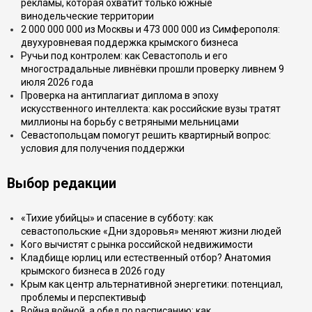
рекламы, которая охватит только южные
винодельческие территории
2 000 000 000 из Москвы и 473 000 000 из Симферополя:
двухуровневая поддержка крымского бизнеса
Ручьи под контролем: как Севастополь и его
многострадальные ливнёвки прошли проверку ливнем 9
июля 2026 года
Проверка на антиплагиат диплома в эпоху
искусственного интеллекта: как российские вузы тратят
миллионы на борьбу с ветряными мельницами
Севастопольцам помогут решить квартирный вопрос:
условия для получения поддержки
Выбор редакции
«Тихие убийцы» и спасение в субботу: как
севастопольские «Дни здоровья» меняют жизни людей
Кого вычистят с рынка российской недвижимости
Кладбище юрлиц или естественный отбор? Анатомия
крымского бизнеса в 2026 году
Крым как центр альтернативной энергетики: потенциал,
проблемы и перспективыф
Война войной, а обед по расписанию: как