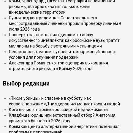
Крым, Краснодар, Дагестан: география новой винной
рекламы, которая охватит только южные
винодельческие территории
Ручьи под контролем: как Севастополь и его
многострадальные ливнёвки прошли проверку ливнем 9
июля 2026 года
Проверка на антиплагиат диплома в эпоху
искусственного интеллекта: как российские вузы тратят
миллионы на борьбу с ветряными мельницами
Севастопольцам помогут решить квартирный вопрос:
условия для получения поддержки
Александра Романенко: три сценария выживания
строительного ритейла в Крыму 2026 года
Выбор редакции
«Тихие убийцы» и спасение в субботу: как
севастопольские «Дни здоровья» меняют жизни людей
Кого вычистят с рынка российской недвижимости
Кладбище юрлиц или естественный отбор? Анатомия
крымского бизнеса в 2026 году
Крым как центр альтернативной энергетики: потенциал,
проблемы и перспективыф