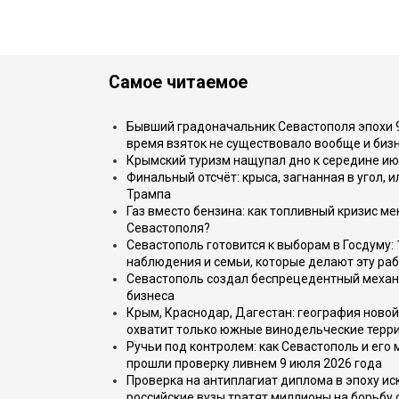
Самое читаемое
Бывший градоначальник Севастополя эпохи 90
время взяток не существовало вообще и бизн
Крымский туризм нащупал дно к середине ию
Финальный отсчёт: крыса, загнанная в угол, 
Трампа
Газ вместо бензина: как топливный кризис м
Севастополя?
Севастополь готовится к выборам в Госдуму: 
наблюдения и семьи, которые делают эту раб
Севастополь создал беспрецедентный механ
бизнеса
Крым, Краснодар, Дагестан: география новой
охватит только южные винодельческие терр
Ручьи под контролем: как Севастополь и его
прошли проверку ливнем 9 июля 2026 года
Проверка на антиплагиат диплома в эпоху иск
российские вузы тратят миллионы на борьбу