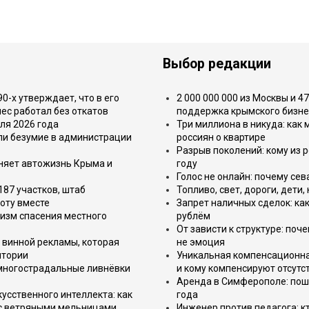
Выбор редакции
-х утверждает, что в его
2 000 000 000 из Москвы и 4
ес работал без откатов
поддержка крымского бизне
ля 2026 года
Три миллиона в никуда: как
или безумие в администрации
россиян о квартире
Разрыв поколений: кому из р
еняет автожизнь Крыма и
году
Голос не онлайн: почему се
187 участков, штаб
Топливо, свет, дороги, дети
оту вместе
Запрет наличных сделок: как
изм спасения местного
рублём
От зависти к структуре: поч
 винной рекламы, которая
не эмоция
итории
Уникальная компенсационная
 многострадальные ливнёвки
и кому компенсируют отсутс
Аренда в Симферополе: поша
усственного интеллекта: как
года
 с ветряными мельницами
Инженер против педагога: к