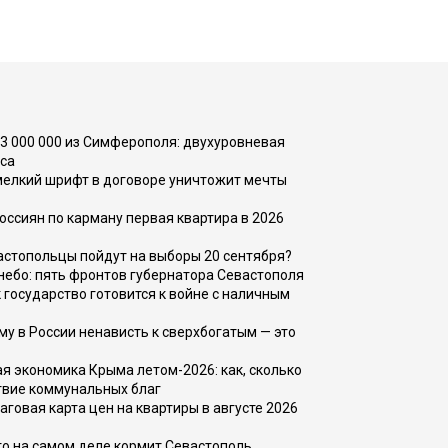
73 000 000 из Симферополя: двухуровневая
са
 мелкий шрифт в договоре уничтожит мечты
оссиян по карману первая квартира в 2026
вастопольцы пойдут на выборы 20 сентября?
, небо: пять фронтов губернатора Севастополя
 государство готовится к войне с наличным
ему в России ненависть к сверхбогатым — это
 экономика Крыма летом-2026: как, сколько
твие коммунальных благ
говая карта цен на квартиры в августе 2026
то на самом деле кормит Севастополь