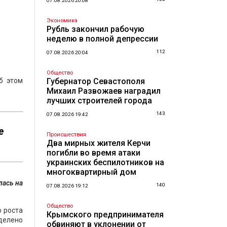
07.08.2026 20:08
Экономика
Рубль закончил рабочую
неделю в полной депрессии
112
07.08.2026 20:04
Общество
б этом
Губернатор Севастополя
Михаил Развожаев наградил
лучших строителей города
143
07.08.2026 19:42
е
Происшествия
Два мирных жителя Керчи
погибли во время атаки
украинских беспилотников на
многоквартирный дом
лась на
140
07.08.2026 19:12
Общество
 роста
Крымского предпринимателя
делено
обвиняют в уклонении от