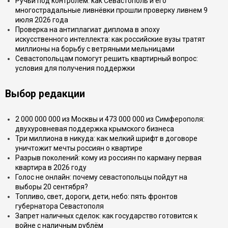
Ручьи под контролем: как Севастополь и его
многострадальные ливнёвки прошли проверку ливнем 9
июля 2026 года
Проверка на антиплагиат диплома в эпоху
искусственного интеллекта: как российские вузы тратят
миллионы на борьбу с ветряными мельницами
Севастопольцам помогут решить квартирный вопрос:
условия для получения поддержки
Выбор редакции
2 000 000 000 из Москвы и 473 000 000 из Симферополя:
двухуровневая поддержка крымского бизнеса
Три миллиона в никуда: как мелкий шрифт в договоре
уничтожит мечты россиян о квартире
Разрыв поколений: кому из россиян по карману первая
квартира в 2026 году
Голос не онлайн: почему севастопольцы пойдут на
выборы 20 сентября?
Топливо, свет, дороги, дети, небо: пять фронтов
губернатора Севастополя
Запрет наличных сделок: как государство готовится к
войне с наличным рублём