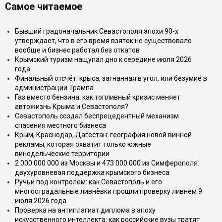
Самое читаемое
Бывший градоначальник Севастополя эпохи 90-х
утверждает, что в его время взяток не существовало
вообще и бизнес работал без откатов
Крымский туризм нащупал дно к середине июля 2026
года
Финальный отсчёт: крыса, загнанная в угол, или безумие в
администрации Трампа
Газ вместо бензина: как топливный кризис меняет
автожизнь Крыма и Севастополя?
Севастополь создал беспрецедентный механизм
спасения местного бизнеса
Крым, Краснодар, Дагестан: география новой винной
рекламы, которая охватит только южные
винодельческие территории
2 000 000 000 из Москвы и 473 000 000 из Симферополя:
двухуровневая поддержка крымского бизнеса
Ручьи под контролем: как Севастополь и его
многострадальные ливнёвки прошли проверку ливнем 9
июля 2026 года
Проверка на антиплагиат диплома в эпоху
искусственного интеллекта: как российские вузы тратят