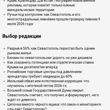
Крым, Краснодар, Дагестан: география новой винной
рекламы, которая охватит только южные
винодельческие территории
Ручьи под контролем: как Севастополь и его
многострадальные ливнёвки прошли проверку ливнем 9
июля 2026 года
Выбор редакции
Разрыв в 56%: как Севастополь перестал быть одним
рынком жилья
Бензин по-севастопольски: дорого, но уже дешевле
Как сохранить потенциал или стратегическая ставка
Крыма на десятилетие вперёд
Российские торговые центры под давлением:
арендаторы требуют скидкидок до 60%
Июльский обвал или естественная коррекция: что
случилось с ипотекой летом 2026-го
Восьмой созыв Государственной Думы закрыт.
Севастополь считает, что получил, и формулирует, чего
ждёт от девятого
Цепочка вместо чёрного ящика: что закон о мониторинге
цен даёт Севастополю?