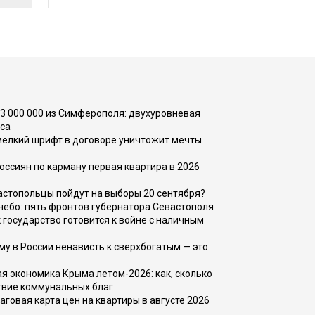
73 000 000 из Симферополя: двухуровневая
са
 мелкий шрифт в договоре уничтожит мечты
оссиян по карману первая квартира в 2026
вастопольцы пойдут на выборы 20 сентября?
, небо: пять фронтов губернатора Севастополя
 государство готовится к войне с наличным
ему в России ненависть к сверхбогатым — это
 экономика Крыма летом-2026: как, сколько
твие коммунальных благ
говая карта цен на квартиры в августе 2026