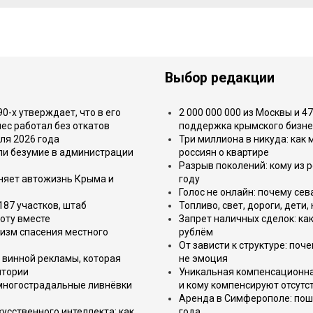
Выбор редакции
-х утверждает, что в его
2 000 000 000 из Москвы и 4
ес работал без откатов
поддержка крымского бизне
ля 2026 года
Три миллиона в никуда: как
или безумие в администрации
россиян о квартире
Разрыв поколений: кому из р
еняет автожизнь Крыма и
году
Голос не онлайн: почему се
187 участков, штаб
Топливо, свет, дороги, дети
оту вместе
Запрет наличных сделок: как
изм спасения местного
рублём
От зависти к структуре: поч
 винной рекламы, которая
не эмоция
итории
Уникальная компенсационная
 многострадальные ливнёвки
и кому компенсируют отсутс
Аренда в Симферополе: поша
усственного интеллекта: как
года