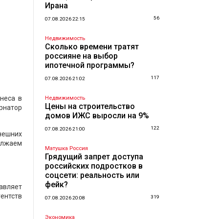
Ирана
56
07.08.2026 22:15
Недвижимость
Сколько времени тратят
россияне на выбор
ипотечной программы?
117
07.08.2026 21:02
неса в
Недвижимость
Цены на строительство
рнатор
домов ИЖС выросли на 9%
122
07.08.2026 21:00
нешних
олжаем
Матушка Россия
Грядущий запрет доступа
российских подростков в
соцсети: реальность или
фейк?
авляет
гентств
319
07.08.2026 20:08
Экономика