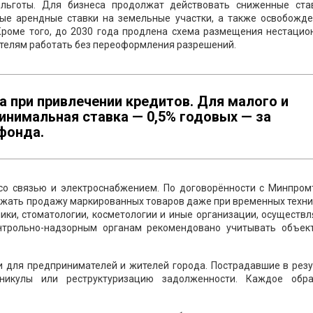
льготы. Для бизнеса продолжат действовать сниженные ста
ые арендные ставки на земельные участки, а также освобожде
Кроме того, до 2030 года продлена схема размещения нестацио
ателям работать без переоформления разрешений.
а при привлечении кредитов. Для малого и
инимальная ставка — 0,5% годовых — за
фонда.
со связью и электроснабжением. По договорённости с Минпром
лжать продажу маркированных товаров даже при временных техн
ники, стоматологии, косметологии и иные организации, осущест
онтрольно-надзорным органам рекомендовано учитывать объек
и для предпринимателей и жителей города. Пострадавшие в резу
икулы или реструктуризацию задолженности. Каждое обр