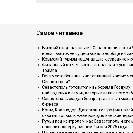
Самое читаемое
Бывший градоначальник Севастополя эпохи 90
время взяток не существовало вообще и бизн
Крымский туризм нащупал дно к середине ию
Финальный отсчёт: крыса, загнанная в угол, 
Трампа
Газ вместо бензина: как топливный кризис м
Севастополя?
Севастополь готовится к выборам в Госдуму: 
наблюдения и семьи, которые делают эту раб
Севастополь создал беспрецедентный механ
бизнеса
Крым, Краснодар, Дагестан: география новой
охватит только южные винодельческие терр
Ручьи под контролем: как Севастополь и его
прошли проверку ливнем 9 июля 2026 года
Проверка на антиплагиат диплома в эпоху иск