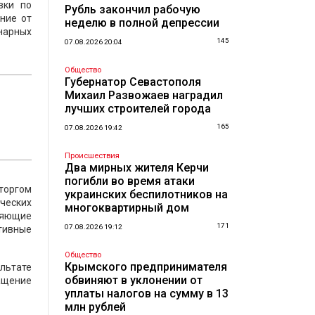
вки по
Рубль закончил рабочую
ние от
неделю в полной депрессии
нарных
145
07.08.2026 20:04
Общество
Губернатор Севастополя
Михаил Развожаев наградил
лучших строителей города
165
07.08.2026 19:42
Происшествия
Два мирных жителя Керчи
погибли во время атаки
торгом
украинских беспилотников на
ических
многоквартирный дом
вляющие
171
07.08.2026 19:12
тивные
Общество
Крымского предпринимателя
льтате
обвиняют в уклонении от
ащение
уплаты налогов на сумму в 13
млн рублей