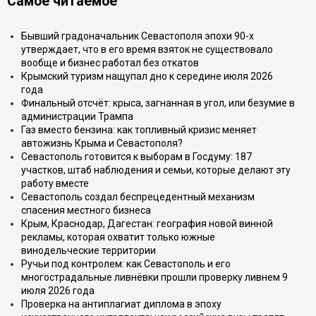
Самое читаемое
Бывший градоначальник Севастополя эпохи 90-х
утверждает, что в его время взяток не существовало
вообще и бизнес работал без откатов
Крымский туризм нащупал дно к середине июля 2026
года
Финальный отсчёт: крыса, загнанная в угол, или безумие в
администрации Трампа
Газ вместо бензина: как топливный кризис меняет
автожизнь Крыма и Севастополя?
Севастополь готовится к выборам в Госдуму: 187
участков, штаб наблюдения и семьи, которые делают эту
работу вместе
Севастополь создал беспрецедентный механизм
спасения местного бизнеса
Крым, Краснодар, Дагестан: география новой винной
рекламы, которая охватит только южные
винодельческие территории
Ручьи под контролем: как Севастополь и его
многострадальные ливнёвки прошли проверку ливнем 9
июля 2026 года
Проверка на антиплагиат диплома в эпоху