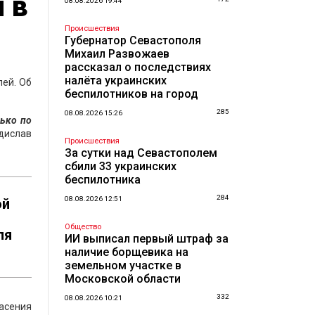
 в
08.08.2026 19:44
Происшествия
Губернатор Севастополя
Михаил Развожаев
рассказал о последствиях
налёта украинских
ей. Об
беспилотников на город
285
08.08.2026 15:26
ько по
дислав
Происшествия
За сутки над Севастополем
сбили 33 украинских
беспилотника
284
08.08.2026 12:51
ой
Общество
ля
ИИ выписал первый штраф за
наличие борщевика на
земельном участке в
Московской области
332
08.08.2026 10:21
асения