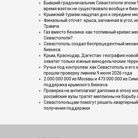
Бывший градоначальник Севастополя эпохи 90
время взяток не существовало вообще и бизн
Крымский туризм нащупал дно к середине ию
Финальный отсчёт: крыса, загнанная в угол, 
Трампа
Газ вместо бензина: как топливный кризис м
Севастополя?
Севастополь создал беспрецедентный механ
бизнеса
Крым, Краснодар, Дагестан: география новой
охватит только южные винодельческие терр
Ручьи под контролем: как Севастополь и его
прошли проверку ливнем 9 июля 2026 года
2 000 000 000 из Москвы и 473 000 000 из С
поддержка крымского бизнеса
Проверка на антиплагиат диплома в эпоху иск
российские вузы тратят миллионы на борьбу
Севастопольцам помогут решить квартирный 
получения поддержки