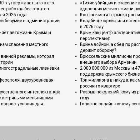
-х утверждает, что в его
«Тихие убийцы» и спасение в
ес работал без откатов
здоровья» меняют жизни л
ля 2026 года
Кого вычистят с рынка росс
или безумие в администрации
Кладбище юрлиц или естест
в 2026 году
еняет автожизнь Крыма и
Крым как центр альтернатив
перспективыф
изм спасения местного
Война войной, а обед по ра
держит оборону?
 винной рекламы, которая
Брюссельские миллионы про
итории
внешнего выбора Армении
 многострадальные ливнёвки
2 000 000 000 из Москвы и 4
поддержка крымского бизне
имферополя: двухуровневая
Три миллиона в никуда: как
россиян о квартире
усственного интеллекта: как
Разрыв поколений: кому из р
 с ветряными мельницами
году
вопрос: условия для
Голос не онлайн: почему се