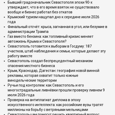
Бывший градоначальник Севастополя эпохи 90-х
утверждает, что в его время взяток не существовало
вообще и бизнес работал без откатов
Крымский туризм нащупал дно к середине июля 2026
года
Финальный отсчёт: крыса, загнанная в угол, или безумие в
администрации Трампа
Газ вместо бензина: как топливный кризис меняет
автожизнь Крыма и Севастополя?
Севастополь готовится к выборам в Госдуму: 187
участков, штаб наблюдения и семьи, которые делают эту
работу вместе
Севастополь создал беспрецедентный механизм
спасения местного бизнеса
Крым, Краснодар, Дагестан: география новой винной
рекламы, которая охватит только южные
винодельческие территории
Ручьи под контролем: как Севастополь и его
многострадальные ливнёвки прошли проверку ливнем 9
июля 2026 года
Проверка на антиплагиат диплома в эпоху
искусственного интеллекта: как российские вузы тратят
миллионы на борьбу с ветряными мельницами
Севастопольцам помогут решить квартирный вопрос: