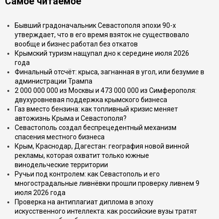
Самое читаемое
Бывший градоначальник Севастополя эпохи 90-х
утверждает, что в его время взяток не существовало
вообще и бизнес работал без откатов
Крымский туризм нащупал дно к середине июля 2026
года
Финальный отсчёт: крыса, загнанная в угол, или безумие в
администрации Трампа
2 000 000 000 из Москвы и 473 000 000 из Симферополя:
двухуровневая поддержка крымского бизнеса
Газ вместо бензина: как топливный кризис меняет
автожизнь Крыма и Севастополя?
Севастополь создал беспрецедентный механизм
спасения местного бизнеса
Крым, Краснодар, Дагестан: география новой винной
рекламы, которая охватит только южные
винодельческие территории
Ручьи под контролем: как Севастополь и его
многострадальные ливнёвки прошли проверку ливнем 9
июля 2026 года
Проверка на антиплагиат диплома в эпоху
искусственного интеллекта: как российские вузы тратят