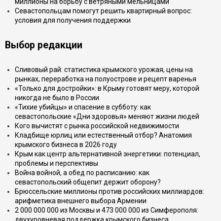
миллионы на борьбу с ветряными мельницами
Севастопольцам помогут решить квартирный вопрос:
условия для получения поддержки
Выбор редакции
Сливовый рай: статистика крымского урожая, цены на
рынках, переработка на полуострове и рецепт варенья
«Только для достройки»: в Крыму готовят меру, которой
никогда не было в России
«Тихие убийцы» и спасение в субботу: как
севастопольские «Дни здоровья» меняют жизни людей
Кого вычистят с рынка российской недвижимости
Кладбище юрлиц или естественный отбор? Анатомия
крымского бизнеса в 2026 году
Крым как центр альтернативной энергетики: потенциал,
проблемы и перспективы
Война войной, а обед по расписанию: как
севастопольский общепит держит оборону?
Брюссельские миллионы против российских миллиардов:
арифметика внешнего выбора Армении
2 000 000 000 из Москвы и 473 000 000 из Симферополя:
двухуровневая поддержка крымского бизнеса