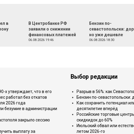
ел в
В Центробанке РФ
Бензин по-
зону
заявили о снижении
севастопольски: дор
финансовых платежей
но уже дешевле
06.08.2026 19:46
06.08.2026 18:30
Выбор редакции
-х утверждает, что в его
Разрыв в 56%: как Севастоп
ес работал без откатов
Бензин по-севастопольски: 
ля 2026 года
Как сохранить потенциал ил
или безумие в администрации
десятилетие вперёд
Российские торговые центр
астополя закрыло сессию
скидкидок до 60%
Июльский обвал или естеств
лучить выплату за
летом 2026-го