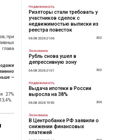
Недвижимость
Риэлторы стали требовать у
участников сделок с
недвижимостью выписки из
реестра повесток
ов, при
302
06.08.2026 21:06
пивных
) глава
Экономика
Рубль снова ушел в
депрессивную зону
продажи
302
именно
06.08.2026 21:01
еньше —
Недвижимость
Выдача ипотеки в России
выросла на 38%
ся 27%
13,4%.
306
06.08.2026 19:50
Экономика
В Центробанке РФ заявили о
м
снижении финансовых
платежей