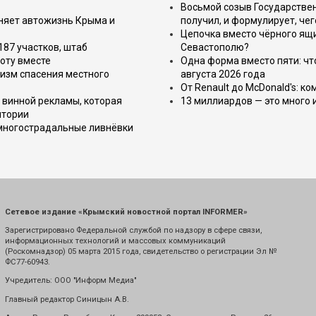
Восьмой созыв Государствен
еняет автожизнь Крыма и
получил, и формулирует, чег
Цепочка вместо чёрного ящи
187 участков, штаб
Севастополю?
оту вместе
Одна форма вместо пяти: чт
изм спасения местного
августа 2026 года
От Renault до McDonald's: к
 винной рекламы, которая
13 миллиардов — это много 
итории
 многострадальные ливнёвки
Сетевое издание «Крымский новостной портал INFORMER»
Зарегистрировано Федеральной службой по надзору в сфере связи,
информационных технологий и массовых коммуникаций
(Роскомнадзор) 05 марта 2015 года, свидетельство о регистрации Эл №
ФС77-60943.
Учредитель: ООО "Информ Медиа"
Главный редактор Синицын А.В.