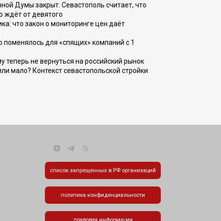
ной Думы закрыт. Севастополь считает, что
о ждёт от девятого
ка: что закон о мониторинге цен даёт
о поменялось для «спящих» компаний с 1
ому теперь не вернуться на российский рынок
или мало? Контекст севастопольской стройки
список запрещенных в РФ организаций
политика конфиденциальности
правовая информация