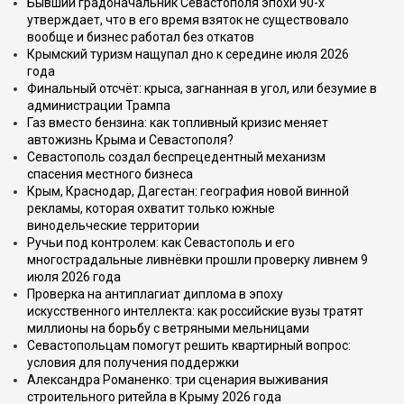
Бывший градоначальник Севастополя эпохи 90-х
утверждает, что в его время взяток не существовало
вообще и бизнес работал без откатов
Крымский туризм нащупал дно к середине июля 2026
года
Финальный отсчёт: крыса, загнанная в угол, или безумие в
администрации Трампа
Газ вместо бензина: как топливный кризис меняет
автожизнь Крыма и Севастополя?
Севастополь создал беспрецедентный механизм
спасения местного бизнеса
Крым, Краснодар, Дагестан: география новой винной
рекламы, которая охватит только южные
винодельческие территории
Ручьи под контролем: как Севастополь и его
многострадальные ливнёвки прошли проверку ливнем 9
июля 2026 года
Проверка на антиплагиат диплома в эпоху
искусственного интеллекта: как российские вузы тратят
миллионы на борьбу с ветряными мельницами
Севастопольцам помогут решить квартирный вопрос:
условия для получения поддержки
Александра Романенко: три сценария выживания
строительного ритейла в Крыму 2026 года