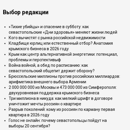
Выбор редакции
«Тихие убийцы» и спасение в субботу: как
севастопольские «Дни здоровья» меняют жизни людей
Кого вычистят с рынка российской недвижимости
Кладбище юрлиц или естественный отбор? Анатомия
крымского бизнеса в 2026 году
Крым как центр альтернативной энергетики: потенциал,
проблемы и перспективыф
Война войной, а обед по расписанию: как
севастопольский общепит держит оборону?
Брюссельские миллионы против российских миллиардов:
арифметика внешнего выбора Армении
2 000 000 000 из Москвы и 473 000 000 из Симферополя:
двухуровневая поддержка крымского бизнеса
Три миллиона в никуда: как мелкий шрифт в договоре
уничтожит мечты россиян о квартире
Разрыв поколений: кому из россиян по карману первая
квартира в 2026 году
Голос не онлайн: почему севастопольцы пойдут на
выборы 20 сентября?