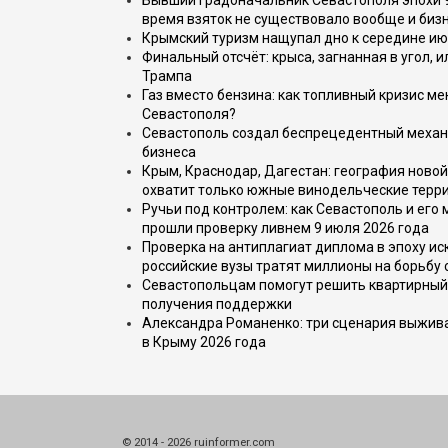
Бывший градоначальник Севастополя эпохи 90
время взяток не существовало вообще и бизн
Крымский туризм нащупал дно к середине ию
Финальный отсчёт: крыса, загнанная в угол, 
Трампа
Газ вместо бензина: как топливный кризис м
Севастополя?
Севастополь создал беспрецедентный механ
бизнеса
Крым, Краснодар, Дагестан: география новой
охватит только южные винодельческие терр
Ручьи под контролем: как Севастополь и его
прошли проверку ливнем 9 июля 2026 года
Проверка на антиплагиат диплома в эпоху иск
российские вузы тратят миллионы на борьбу
Севастопольцам помогут решить квартирный 
получения поддержки
Александра Романенко: три сценария выжива
в Крыму 2026 года
© 2014 - 2026 ruinformer.com