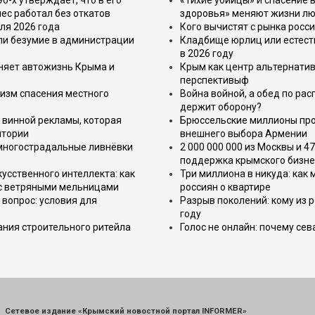
-х утверждает, что в его
«Тихие убийцы» и спасение в
ес работал без откатов
здоровья» меняют жизни л
ля 2026 года
Кого вычистят с рынка росс
или безумие в администрации
Кладбище юрлиц или естест
в 2026 году
еняет автожизнь Крыма и
Крым как центр альтернатив
перспективыф
изм спасения местного
Война войной, а обед по ра
держит оборону?
 винной рекламы, которая
Брюссельские миллионы про
итории
внешнего выбора Армении
 многострадальные ливнёвки
2 000 000 000 из Москвы и 4
поддержка крымского бизне
усственного интеллекта: как
Три миллиона в никуда: как
 с ветряными мельницами
россиян о квартире
вопрос: условия для
Разрыв поколений: кому из р
году
ния строительного ритейла
Голос не онлайн: почему се
Сетевое издание «Крымский новостной портал INFORMER»