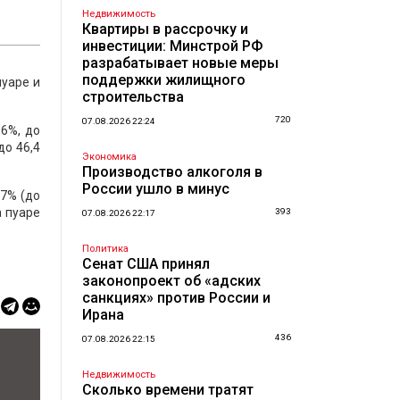
Недвижимость
Квартиры в рассрочку и
инвестиции: Минстрой РФ
разрабатывает новые меры
поддержки жилищного
пуаре и
строительства
720
07.08.2026 22:24
,6%, до
до 46,4
Экономика
Производство алкоголя в
России ушло в минус
,7% (до
а пуаре
393
07.08.2026 22:17
Политика
Сенат США принял
законопроект об «адских
санкциях» против России и
Ирана
436
07.08.2026 22:15
Недвижимость
Сколько времени тратят