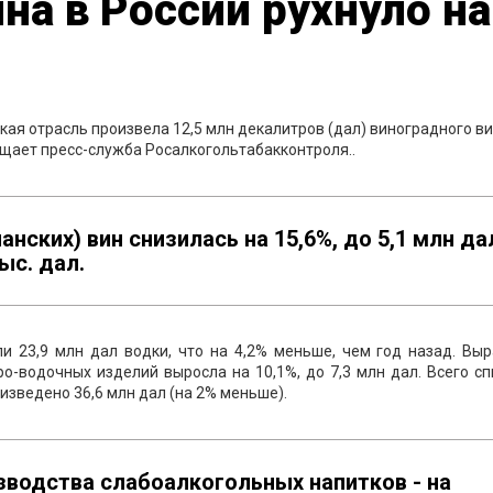
на в России рухнуло на
кая отрасль произвела 12,5 млн декалитров (дал) виноградного ви
бщает пресс-служба Росалкогольтабакконтроля..
ских) вин снизилась на 15,6%, до 5,1 млн да
ыс. дал.
и 23,9 млн дал водки, что на 4,2% меньше, чем год назад. Выр
еро-водочных изделий выросла на 10,1%, до 7,3 млн дал. Всего с
изведено 36,6 млн дал (на 2% меньше).
водства слабоалкогольных напитков - на