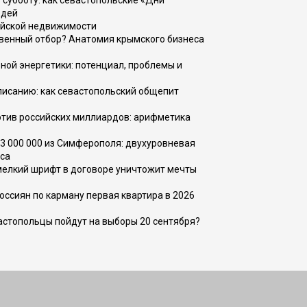
 субботу: как севастопольские «Дни
юдей
ийской недвижимости
венный отбор? Анатомия крымского бизнеса
ной энергетики: потенциал, проблемы и
списанию: как севастопольский общепит
тив российских миллиардов: арифметика
73 000 000 из Симферополя: двухуровневая
са
 мелкий шрифт в договоре уничтожит мечты
оссиян по карману первая квартира в 2026
вастопольцы пойдут на выборы 20 сентября?