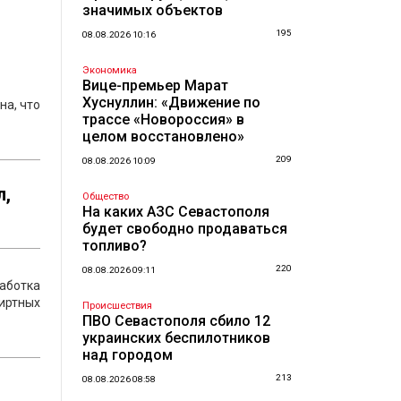
значимых объектов
195
08.08.2026 10:16
Экономика
Вице-премьер Марат
Хуснуллин: «Движение по
на, что
трассе «Новороссия» в
целом восстановлено»
209
08.08.2026 10:09
л,
Общество
На каких АЗС Севастополя
будет свободно продаваться
топливо?
220
08.08.2026 09:11
аботка
пиртных
Происшествия
ПВО Севастополя сбило 12
украинских беспилотников
над городом
213
08.08.2026 08:58