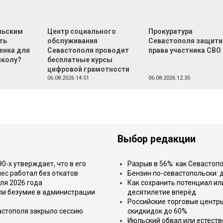
льским
Центр социального
Прокуратура
ть
обслуживания
Севастополя защити
енка для
Севастополя проводит
права участника СВО
школу?
бесплатные курсы
цифровой грамотности
06.08.2026 14:51
06.08.2026 12:35
Выбор редакции
-х утверждает, что в его
Разрыв в 56%: как Севастоп
ес работал без откатов
Бензин по-севастопольски: 
ля 2026 года
Как сохранить потенциал ил
или безумие в администрации
десятилетие вперёд
Российские торговые центр
астополя закрыло сессию
скидкидок до 60%
Июльский обвал или естеств