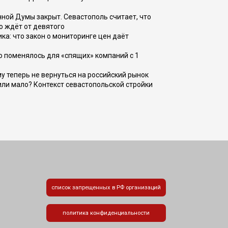
ной Думы закрыт. Севастополь считает, что
о ждёт от девятого
ка: что закон о мониторинге цен даёт
о поменялось для «спящих» компаний с 1
ому теперь не вернуться на российский рынок
или мало? Контекст севастопольской стройки
список запрещенных в РФ организаций
политика конфиденциальности