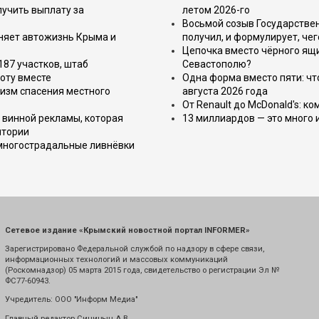
лучить выплату за
летом 2026-го
Восьмой созыв Государствен
еняет автожизнь Крыма и
получил, и формулирует, чег
Цепочка вместо чёрного ящи
187 участков, штаб
Севастополю?
оту вместе
Одна форма вместо пяти: чт
изм спасения местного
августа 2026 года
От Renault до McDonald's: к
 винной рекламы, которая
13 миллиардов — это много 
итории
 многострадальные ливнёвки
Сетевое издание «Крымский новостной портал INFORMER»
Зарегистрировано Федеральной службой по надзору в сфере связи,
информационных технологий и массовых коммуникаций
(Роскомнадзор) 05 марта 2015 года, свидетельство о регистрации Эл №
ФС77-60943.
Учредитель: ООО "Информ Медиа"
Главный редактор Синицын А.В.