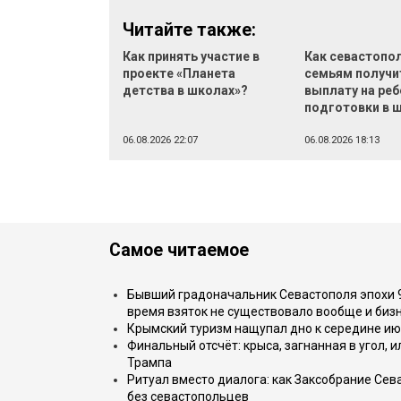
Читайте также:
Как принять участие в
Как севастопо
проекте «Планета
семьям получи
детства в школах»?
выплату на реб
подготовки в 
06.08.2026 22:07
06.08.2026 18:13
Самое читаемое
Бывший градоначальник Севастополя эпохи 90
время взяток не существовало вообще и бизн
Крымский туризм нащупал дно к середине ию
Финальный отсчёт: крыса, загнанная в угол, 
Трампа
Ритуал вместо диалога: как Заксобрание Сев
без севастопольцев