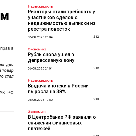
Недвижимость
ем
Риэлторы стали требовать у
участников сделок с
недвижимостью выписки из
реестра повесток
212
06.08.2026 21:06
 прав в
Экономика
Рубль снова ушел в
депрессивную зону
ны для
216
06.08.2026 21:01
й товар
то стал
Недвижимость
Выдача ипотеки в России
выросла на 38%
 УК РФ
219
06.08.2026 19:50
Экономика
В Центробанке РФ заявили о
снижении финансовых
платежей