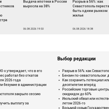
и
Выдача ипотеки в России
Разрыв в 56%: как
астников
выросла на 38%
Севастополь перест
быть одним рынком
ью
жилья
стра
06.08.2026 19:50
06.08.2026 18:38
Выбор редакции
-х утверждает, что в его
Разрыв в 56%: как Севастоп
ес работал без откатов
Бензин по-севастопольски: 
ля 2026 года
Как сохранить потенциал ил
или безумие в администрации
десятилетие вперёд
Российские торговые центр
астополя закрыло сессию
скидкидок до 60%
Июльский обвал или естеств
лучить выплату за
летом 2026-го
Восьмой созыв Государствен