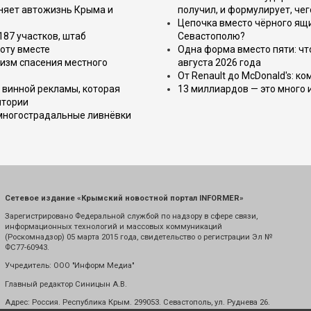
еняет автожизнь Крыма и
получил, и формулирует, чег
Цепочка вместо чёрного ящи
187 участков, штаб
Севастополю?
оту вместе
Одна форма вместо пяти: чт
изм спасения местного
августа 2026 года
От Renault до McDonald's: к
 винной рекламы, которая
13 миллиардов — это много 
итории
 многострадальные ливнёвки
Сетевое издание «Крымский новостной портал INFORMER»
Зарегистрировано Федеральной службой по надзору в сфере связи,
информационных технологий и массовых коммуникаций
(Роскомнадзор) 05 марта 2015 года, свидетельство о регистрации Эл №
ФС77-60943.
Учредитель: ООО "Информ Медиа"
Главный редактор Синицын А.В.
Адрес: Россия. Республика Крым. 299053. Севастополь, ул. Руднева 26.