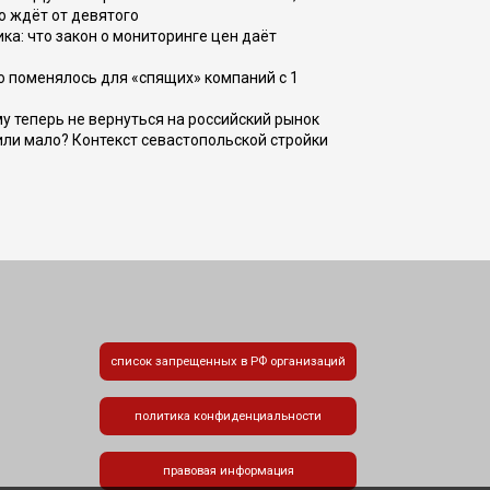
о ждёт от девятого
ка: что закон о мониторинге цен даёт
о поменялось для «спящих» компаний с 1
ому теперь не вернуться на российский рынок
или мало? Контекст севастопольской стройки
список запрещенных в РФ организаций
политика конфиденциальности
правовая информация