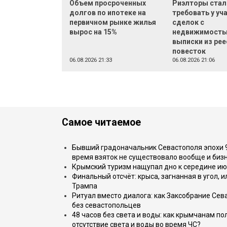
Объем просроченных
Риэлторы стал
долгов по ипотеке на
требовать у уч
первичном рынке жилья
сделок с
вырос на 15%
недвижимост
выписки из рее
повесток
06.08.2026 21:33
06.08.2026 21:06
Самое читаемое
Бывший градоначальник Севастополя эпохи 90
время взяток не существовало вообще и бизн
Крымский туризм нащупал дно к середине ию
Финальный отсчёт: крыса, загнанная в угол, 
Трампа
Ритуал вместо диалога: как Заксобрание Сев
без севастопольцев
48 часов без света и воды: как крымчанам по
отсутствие света и воды во время ЧС?