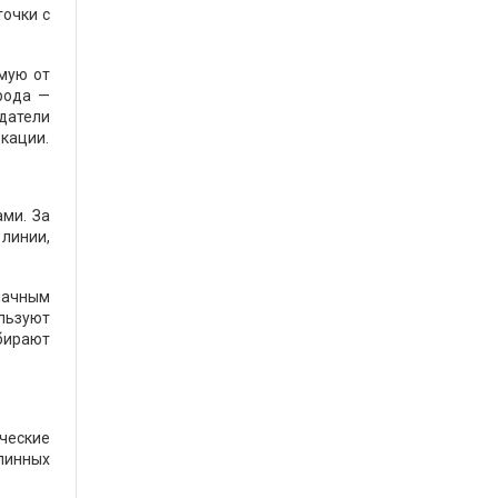
точки с
мую от
рода —
датели
кации.
ами. За
линии,
лачным
льзуют
ыбирают
ические
длинных