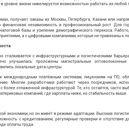
 в уровне жизни нивелируется возможностью работать из любой 
мах, получает заказы из Москвы, Петербурга, Казани или напря
о финансовая независимость и профессиональный рост. Для го
налоговой базы и усиление демографического перекоса. Работо
риятиями, а с цифровыми компаниями, которые не привязаны к ло
роста
 но сталкивается с инфраструктурными и логистическими барьер
тно улучшилась: проложены магистральные оптоволоконные 
вились локальные дата-центры.
 к международным платёжным системам, лицензиям на ПО, об
нию. Многие разработчики работают через посредников, испо
с более отлаженной инфраструктурой. Те, кто остаётся, часто в
материковых компаний, где зарплаты ниже, но стабильность выше.
ой экономики, но он живёт в режиме адаптации. Высокие логист
сложность с кредитованием, регулярные проверки и отсутствие 
де оплаты труда.