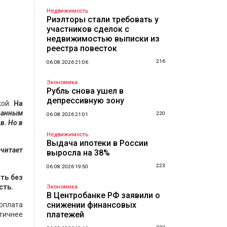
Недвижимость
Риэлторы стали требовать у
участников сделок с
недвижимостью выписки из
реестра повесток
216
06.08.2026 21:06
Экономика
Рубль снова ушел в
депрессивную зону
кой.
На
данным
220
06.08.2026 21:01
в. Но в
Недвижимость
Выдача ипотеки в России
считает
выросла на 38%
223
06.08.2026 19:50
ть без
сть.
Экономика
В Центробанке РФ заявили о
снижении финансовых
рплата
платежей
тичнее