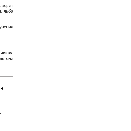
говорят
в, либо
учения
ечивая.
ак они
яч
е