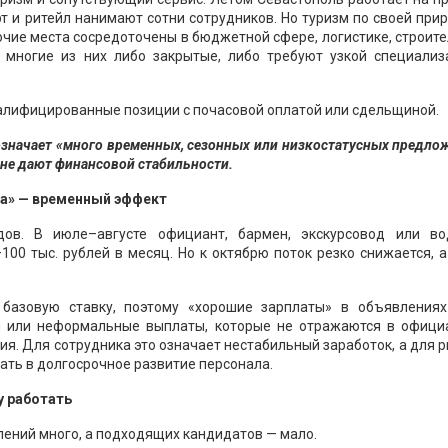
рт и ритейл нанимают сотни сотрудников. Но туризм по своей при
очие места сосредоточены в бюджетной сфере, логистике, строит
 многие из них либо закрытые, либо требуют узкой специализ
валифицированные позиции с почасовой оплатой или сдельщиной.
 означает «много временных, сезонных или низкостатусных предло
не дают финансовой стабильности.
та» — временный эффект
ов. В июле–августе официант, бармен, экскурсовод или во
00 тыс. рублей в месяц. Но к октябрю поток резко снижается, 
 базовую ставку, поэтому «хорошие зарплаты» в объявлениях
и или неформальные выплаты, которые не отражаются в офици
ия. Для сотрудника это означает нестабильный заработок, а для 
ать в долгосрочное развитие персонала.
у работать
лений много, а подходящих кандидатов — мало.