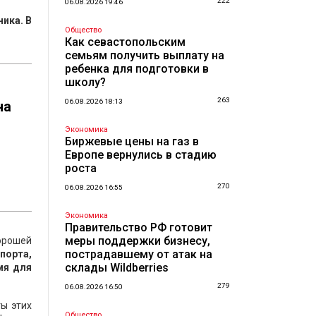
222
06.08.2026 19:46
ика. В
Общество
Как севастопольским
семьям получить выплату на
ребенка для подготовки в
школу?
263
06.08.2026 18:13
на
Экономика
Биржевые цены на газ в
Европе вернулись в стадию
роста
270
06.08.2026 16:55
Экономика
Правительство РФ готовит
меры поддержки бизнесу,
орошей
пострадавшему от атак на
порта,
склады Wildberries
мя для
279
06.08.2026 16:50
ты этих
Общество