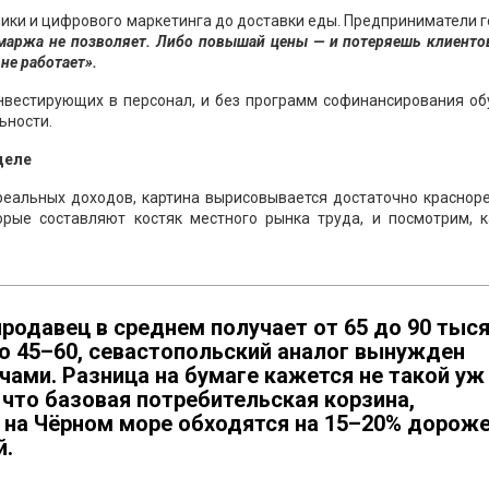
ехники и цифрового маркетинга до доставки еды. Предприниматели 
маржа не позволяет. Либо повышай цены — и потеряешь клиенто
не работает».
инвестирующих в персонал, и без программ софинансирования об
ьности.
деле
реальных доходов, картина вырисовывается достаточно краснор
рые составляют костяк местного рынка труда, и посмотрим, к
продавец в среднем получает от 65 до 90 тыс
ло 45–60, севастопольский аналог вынужден
ами. Разница на бумаге кажется не такой уж
 что базовая потребительская корзина,
е на Чёрном море обходятся на 15–20% дорож
й.