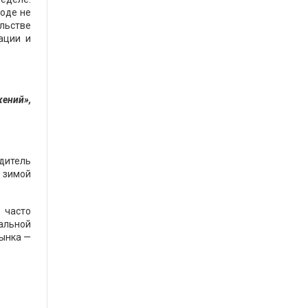
роде не
ельстве
ации и
жений»,
дитель
а зимой
 часто
альной
рынка —