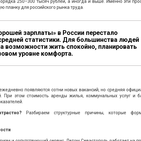
орядка 250–300 тысяч рублей, а иногда и выше. Именно эти пр
 планку для российского рынка труда.
«хорошей зарплаты» в России перестало
средней статистики. Для большинства людей
 а возможности жить спокойно, планировать
зовом уровне комфорта.
 ежедневно появляются сотни новых вакансий, но средняя офиц
й. При этом стоимость аренды жилья, коммунальных услуг и б
казателей.
трастно?
Разбираем структурные причины, которые фор
тости
ризм и сопутствующий сервис. Летом Севастополь работает на п