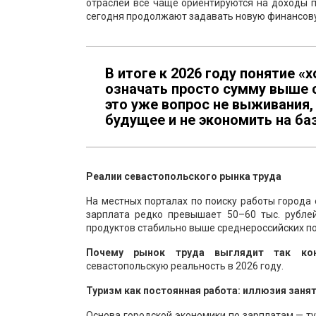
отраслей всё чаще ориентируются на доходы п
сегодня продолжают задавать новую финансовую
В итоге к 2026 году понятие 
означать просто сумму выше 
это уже вопрос не выживания,
будущее и не экономить на ба
Реалии севастопольского рынка труда
На местных порталах по поиску работы города
зарплата редко превышает 50–60 тыс. рубле
продуктов стабильно выше среднероссийских по
Почему рынок труда выглядит так кон
севастопольскую реальность в 2026 году.
Туризм как постоянная работа: иллюзия заня
Основа городской экономики по зарплатам — ту