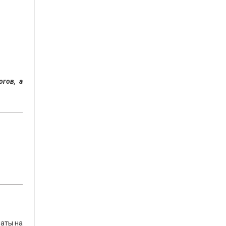
огов, а
латы на