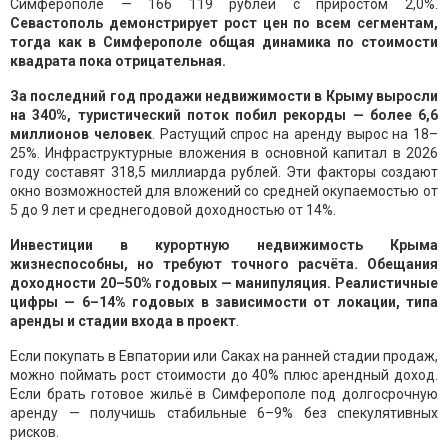
Симферополе — 166 119 рублей с приростом 2,0%.
Севастополь демонстрирует рост цен по всем сегментам,
тогда как в Симферополе общая динамика по стоимости
квадрата пока отрицательная.
За последний год продажи недвижимости в Крыму выросли
на 340%, туристический поток побил рекорды — более 6,6
миллионов человек
. Растущий спрос на аренду вырос на 18–
25%. Инфраструктурные вложения в основной капитал в 2026
году составят 318,5 миллиарда рублей. Эти факторы создают
окно возможностей для вложений со средней окупаемостью от
5 до 9 лет и среднегодовой доходностью от 14%.
Инвестиции в курортную недвижимость Крыма
жизнеспособны, но требуют точного расчёта. Обещания
доходности 20–50% годовых — манипуляция. Реалистичные
цифры — 6–14% годовых в зависимости от локации, типа
аренды и стадии входа в проект
.
Если покупать в Евпатории или Саках на ранней стадии продаж,
можно поймать рост стоимости до 40% плюс арендный доход.
Если брать готовое жильё в Симферополе под долгосрочную
аренду — получишь стабильные 6–9% без спекулятивных
рисков.