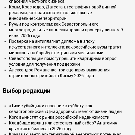
спасения местного бизнеса
Крым, Краснодар, Дагестан: география новой винной
рекламы, которая охватит только южные
винодельческие территории
Ручьи под контролем: как Севастополь и его
многострадальные ливнёвки прошли проверку ливнем 9
июля 2026 года
Проверка на антиплагиат диплома в эпоху
искусственного интеллекта: как российские вузы тратят
миллионы на борьбу с ветряными мельницами
Севастопольцам помогут решить квартирный вопрос:
условия для получения поддержки
Александра Романенко: три сценария выживания
строительного ритейла в Крыму 2026 года
Выбор редакции
«Тихие убийцы» и спасение в субботу: как
севастопольские «Дни здоровья» меняют жизни людей
Кого вычистят с рынка российской недвижимости
Кладбище юрлиц или естественный отбор? Анатомия
крымского бизнеса в 2026 году
Крым как центр альтернативной энергетики: потенциал,