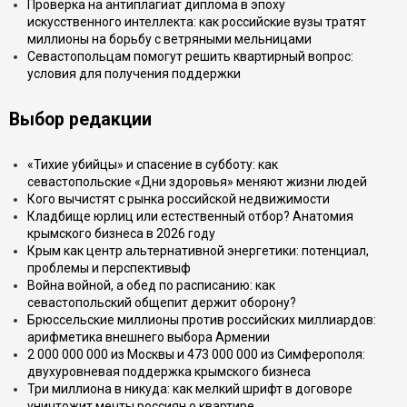
Проверка на антиплагиат диплома в эпоху
искусственного интеллекта: как российские вузы тратят
миллионы на борьбу с ветряными мельницами
Севастопольцам помогут решить квартирный вопрос:
условия для получения поддержки
Выбор редакции
«Тихие убийцы» и спасение в субботу: как
севастопольские «Дни здоровья» меняют жизни людей
Кого вычистят с рынка российской недвижимости
Кладбище юрлиц или естественный отбор? Анатомия
крымского бизнеса в 2026 году
Крым как центр альтернативной энергетики: потенциал,
проблемы и перспективыф
Война войной, а обед по расписанию: как
севастопольский общепит держит оборону?
Брюссельские миллионы против российских миллиардов:
арифметика внешнего выбора Армении
2 000 000 000 из Москвы и 473 000 000 из Симферополя:
двухуровневая поддержка крымского бизнеса
Три миллиона в никуда: как мелкий шрифт в договоре
уничтожит мечты россиян о квартире