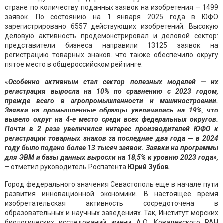
стране по количеству поданных заявок на изобретения – 1499
заявок. По состоянию на 1 января 2025 года в ЮФО
зарегистрировано 6557 действующих изобретений. Высокую
деловую активность продемонстрировал и деловой сектор:
представители бизнеса направили 13125 заявок на
регистрацию товарных знаков, что также обеспечило округу
пятое место в общероссийском рейтинге.
«
Особенно активным стал сектор полезных моделей — их
регистрация выросла на 10% по сравнению с 2023 годом,
прежде всего в агропромышленности и машиностроении.
Заявки на промышленные образцы увеличились на 19%, что
вывело округ на 4-е место среди всех федеральных округов.
Почти в 2 раза увеличился интерес производителей ЮФО к
регистрации товарных знаков за последние два года — в 2024
году было подано более 13 тысяч заявок. Заявки на программы
для ЭВМ и базы данных выросли на 18,5% к уровню 2023 года»,
– отметил руководитель Роспатента
Юрий Зубов
.
Город федерального значения Севастополь еще в начале пути
развития инновационной экономики. В настоящее время
изобретательская активность сосредоточена в
образовательных и научных заведениях. Так, Институт морских
биологических исследований имени А.О. Ковалевского РАН