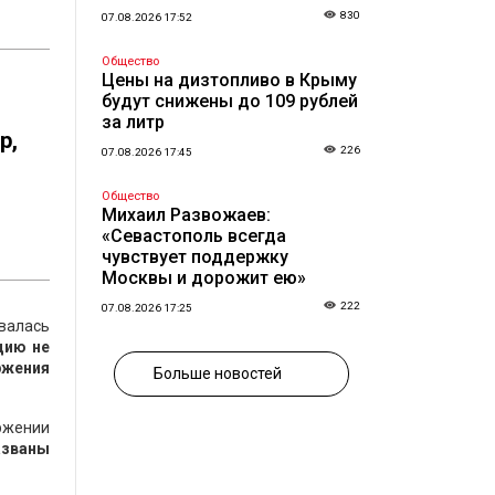
830
07.08.2026 17:52
Общество
Цены на дизтопливо в Крыму
будут снижены до 109 рублей
за литр
р,
226
07.08.2026 17:45
Общество
Михаил Развожаев:
«Севастополь всегда
чувствует поддержку
Москвы и дорожит ею»
222
07.08.2026 17:25
ивалась
цию не
ржения
Больше новостей
ржении
азваны