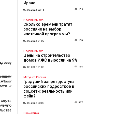
Ирана
153
07.08.2026 22:15
Недвижимость
Сколько времени тратят
россияне на выбор
ипотечной программы?
159
07.08.2026 21:02
Недвижимость
Цены на строительство
домов ИЖС выросли на 9%
адресу
164
07.08.2026 21:00
лнением
Матушка Россия
ржении
Грядущий запрет доступа
ости и
российских подростков в
соцсети: реальность или
фейк?
 меры:
527
07.08.2026 20:08
ольную
льстве
Экономика