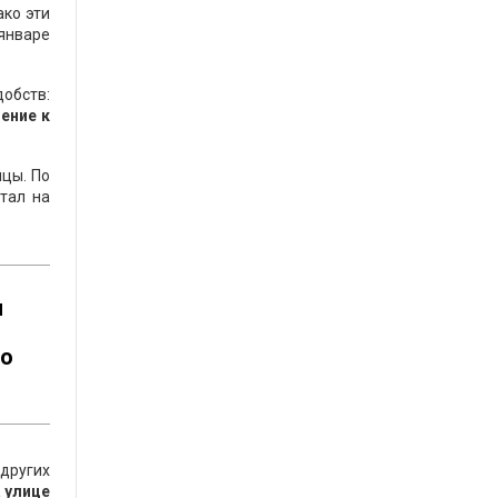
ако эти
 январе
обств:
ение к
цы. По
тал на
ы
то
 других
 улице