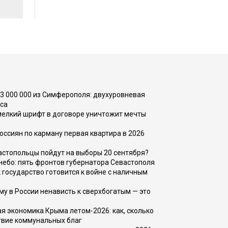
73 000 000 из Симферополя: двухуровневая
са
 мелкий шрифт в договоре уничтожит мечты
оссиян по карману первая квартира в 2026
вастопольцы пойдут на выборы 20 сентября?
, небо: пять фронтов губернатора Севастополя
 государство готовится к войне с наличным
ему в России ненависть к сверхбогатым — это
 экономика Крыма летом-2026: как, сколько
твие коммунальных благ