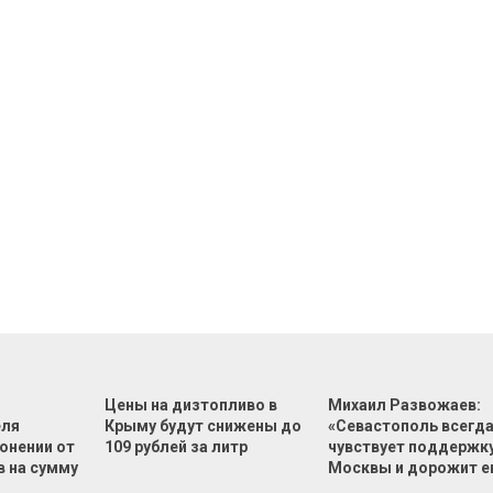
Цены на дизтопливо в
Михаил Развожаев:
еля
Крыму будут снижены до
«Севастополь всегд
онении от
109 рублей за литр
чувствует поддержк
в на сумму
Москвы и дорожит е
й