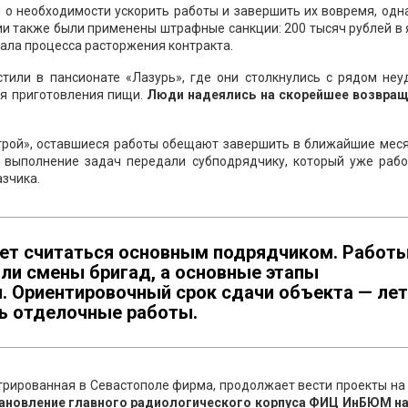
о необходимости ускорить работы и завершить их вовремя, одн
ии также были применены штрафные санкции: 200 тысяч рублей в
чала процесса расторжения контракта.
или в пансионате «Лазурь», где они столкнулись с рядом неуд
ля приготовления пищи.
Люди надеялись на скорейшее возвращ
Строй», оставшиеся работы обещают завершить в ближайшие меся
, выполнение задач передали субподрядчику, который уже рабо
азчика.
дет считаться основным подрядчиком. Работ
ли смены бригад, а основные этапы
. Ориентировочный срок сдачи объекта — ле
ть отделочные работы.
трированная в Севастополе фирма, продолжает вести проекты на
тановление главного радиологического корпуса ФИЦ ИнБЮМ на