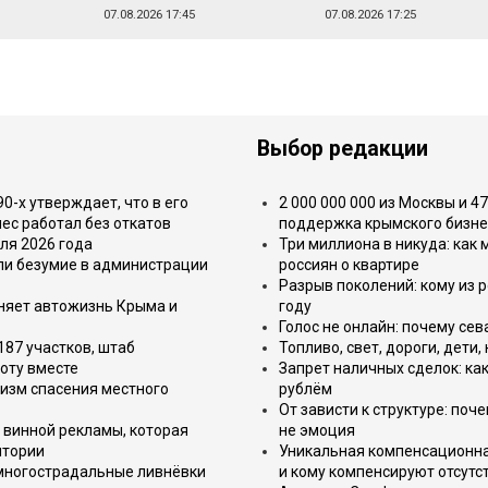
07.08.2026 17:45
07.08.2026 17:25
Выбор редакции
-х утверждает, что в его
2 000 000 000 из Москвы и 4
ес работал без откатов
поддержка крымского бизне
ля 2026 года
Три миллиона в никуда: как
или безумие в администрации
россиян о квартире
Разрыв поколений: кому из р
еняет автожизнь Крыма и
году
Голос не онлайн: почему се
187 участков, штаб
Топливо, свет, дороги, дети
оту вместе
Запрет наличных сделок: как
изм спасения местного
рублём
От зависти к структуре: поч
 винной рекламы, которая
не эмоция
итории
Уникальная компенсационная
 многострадальные ливнёвки
и кому компенсируют отсутс