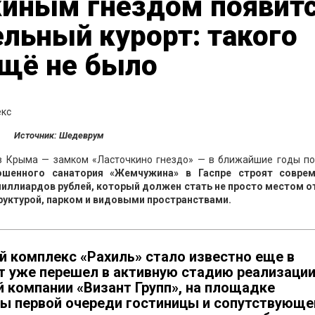
киным гнездом появит
льный курорт: такого
ещё не было
Источник: Шедеврум
в Крыма — замком «Ласточкино гнездо» — в ближайшие годы по
ошенного санатория «Жемчужина» в Гаспре строят совре
миллиардов рублей, который должен стать не просто местом о
руктурой, парком и видовыми пространствами.
й комплекс «Рахиль» стало известно еще в
кт уже перешел в активную стадию реализации
 компании «Визант Групп», на площадке
ы первой очереди гостиницы и сопутствующе