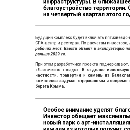
инфраструктуры. В ближайшее
благоустройство территории.
на четвертый квартал этого го
Будущий комплекс будет включать пятизвездо
СПА-центр и ресторан. По расчетам инвестора,
рабочих мест. Ввести объект в эксплуатацию п
раньше 2029-го.
При этом разработчики проекта подчеркивают,
«Ласточкино гнездо».
В отделке использую
частности, травертин и камень из Балакла
комплекса задуман сдержанным и современ
берега Крыма.
Особое внимание уделят благ
Инвестор обещает максимальн
новый парк с арт-инсталляция
каждая из которых получит с