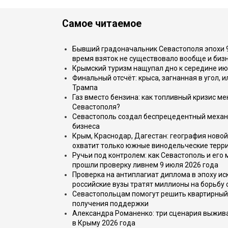
Самое читаемое
Бывший градоначальник Севастополя эпохи 90
время взяток не существовало вообще и бизн
Крымский туризм нащупал дно к середине ию
Финальный отсчёт: крыса, загнанная в угол, 
Трампа
Газ вместо бензина: как топливный кризис м
Севастополя?
Севастополь создал беспрецедентный механ
бизнеса
Крым, Краснодар, Дагестан: география новой
охватит только южные винодельческие терр
Ручьи под контролем: как Севастополь и его
прошли проверку ливнем 9 июля 2026 года
Проверка на антиплагиат диплома в эпоху иск
российские вузы тратят миллионы на борьбу
Севастопольцам помогут решить квартирный 
получения поддержки
Александра Романенко: три сценария выжива
в Крыму 2026 года