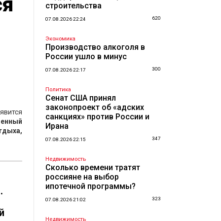
ся
строительства
620
07.08.2026 22:24
Экономика
Производство алкоголя в
России ушло в минус
300
07.08.2026 22:17
Политика
Сенат США принял
законопроект об «адских
явится
санкциях» против России и
менный
Ирана
тдыха,
347
07.08.2026 22:15
Недвижимость
Сколько времени тратят
россияне на выбор
ипотечной программы?
.
323
07.08.2026 21:02
й
Недвижимость