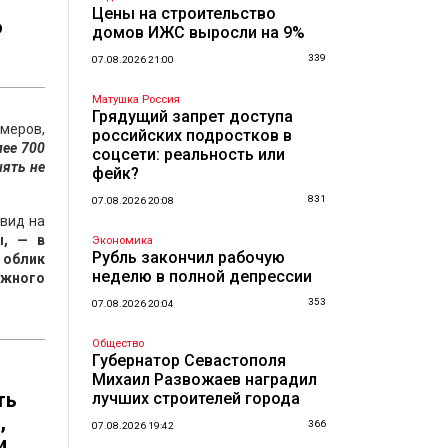
Цены на строительство
о
домов ИЖС выросли на 9%
339
07.08.2026 21:00
Матушка Россия
Грядущий запрет доступа
меров,
российских подростков в
лее 700
соцсети: реальность или
нять не
фейк?
831
07.08.2026 20:08
 вид на
ы, — в
Экономика
Рубль закончил рабочую
 облик
неделю в полной депрессии
Южного
353
07.08.2026 20:04
Общество
Губернатор Севастополя
Михаил Развожаев наградил
ть
лучших строителей города
,
366
07.08.2026 19:42
и