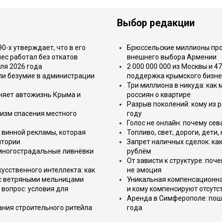
Выбор редакции
-х утверждает, что в его
Брюссельские миллионы про
ес работал без откатов
внешнего выбора Армении
ля 2026 года
2 000 000 000 из Москвы и 4
или безумие в администрации
поддержка крымского бизне
Три миллиона в никуда: как
еняет автожизнь Крыма и
россиян о квартире
Разрыв поколений: кому из р
изм спасения местного
году
Голос не онлайн: почему се
 винной рекламы, которая
Топливо, свет, дороги, дети
итории
Запрет наличных сделок: как
 многострадальные ливнёвки
рублём
От зависти к структуре: поч
усственного интеллекта: как
не эмоция
 с ветряными мельницами
Уникальная компенсационная
вопрос: условия для
и кому компенсируют отсутс
Аренда в Симферополе: поша
ния строительного ритейла
года