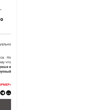
.
го
зуально
са. Но
ому что
рные и
рупный
ОРМЕР»