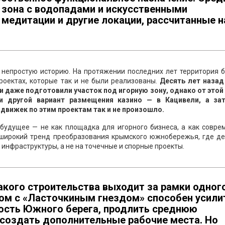
 зона с водопадами и искусственными
медитации и другие локации, рассчитанные н
т непростую историю. На протяжении последних лет территория
оектах, которые так и не были реализованы.
Десять лет назад
и даже подготовили участок под игорную зону, однако от этой 
 и другой вариант размещения казино — в Кацивели, а за
одвижек по этим проектам так и не произошло.
будущее — не как площадка для игорного бизнеса, а как совре
е широкий тренд преобразования крымского южнобережья, где де
 инфраструктуры, а не на точечные и спорные проекты.
акого строительства выходит за рамки одног
ом с «Ласточкиным гнездом» способен усили
ость Южного берега, продлить среднюю
создать дополнительные рабочие места. Но