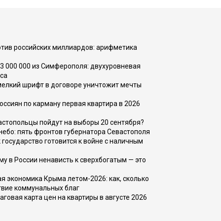
тив российских миллиардов: арифметика
73 000 000 из Симферополя: двухуровневая
са
 мелкий шрифт в договоре уничтожит мечты
оссиян по карману первая квартира в 2026
вастопольцы пойдут на выборы 20 сентября?
, небо: пять фронтов губернатора Севастополя
 государство готовится к войне с наличным
ему в России ненависть к сверхбогатым — это
 экономика Крыма летом-2026: как, сколько
твие коммунальных благ
говая карта цен на квартиры в августе 2026