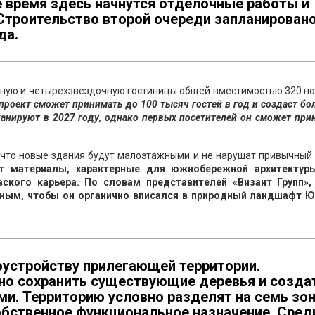
 время здесь начнутся отделочные работы и
 Строительство второй очереди запланирован
да.
чную и четырехзвездочную гостиницы общей вместимостью 320 но
проект сможет принимать до 100 тысяч гостей в год и создаст бо
ланируют в 2027 году, однако первых посетителей он сможет при
 что новые здания будут малоэтажными и не нарушат привычный
т материалы, характерные для южнобережной архитектур
вского карьера. По словам представителей «Визант Групп»,
ным, чтобы он органично вписался в природный ландшафт 
оустройству прилегающей территории.
о сохранить существующие деревья и созда
ми. Территорию условно разделят на семь зон
обственное функциональное назначение. Сред