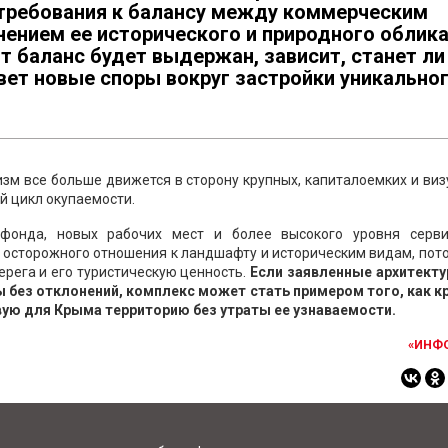
 требования к балансу между коммерческим
нением ее исторического и природного облика
от баланс будет выдержан, зависит, станет ли
вет новые споры вокруг застройки уникально
изм все больше движется в сторону крупных, капиталоемких и ви
й цикл окупаемости.
фонда, новых рабочих мест и более высокого уровня серви
 осторожного отношения к ландшафту и историческим видам, пот
рега и его туристическую ценность.
Если заявленные архитекту
 без отклонений, комплекс может стать примером того, как к
вую для Крыма территорию без утраты ее узнаваемости.
«ИНФ