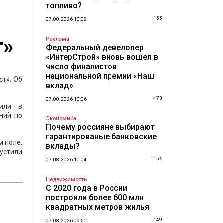
топливо?
155
07.08.2026 10:08
т»
Реклама
Федеральный девелопер
«ИнтерСтрой» вновь вошел в
число финалистов
национальной премии «Наш
т». Об
вклад»
473
07.08.2026 10:06
дили в
ний по
Экономика
Почему россияне выбирают
гарантированые банковские
м поле.
вклады?
устили
156
07.08.2026 10:04
Недвижимость
С 2020 года в России
построили более 600 млн
квадратных метров жилья
149
07.08.2026 09:50