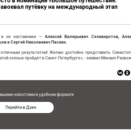
есто в номинации «Большое путешествие:
завоевал путёвку на международный этап
а и их наставники —
Алексей Валерьевич Селиверстов, Але
ов и Сергей Николаевич Пасеин.
 отличным результатом! Желаю достойно представить Севастоп
той осенью пройдёт в Санкт-Петербурге», - заявил Михаил Разво
нашими новостями в удобном формате
Перейти в Дзен