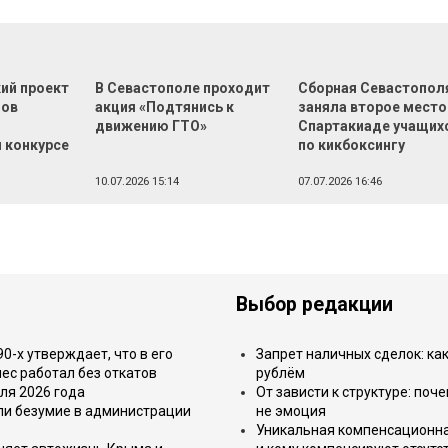
ий проект
В Севастополе проходит
Сборная Севастопол
нов
акция «Подтянись к
заняла второе место
движению ГТО»
Спартакиаде учащих
 конкурсе
по кикбоксингу
10.07.2026 15:14
07.07.2026 16:46
Выбор редакции
-х утверждает, что в его
Запрет наличных сделок: как
ес работал без откатов
рублём
ля 2026 года
От зависти к структуре: поч
или безумие в администрации
не эмоция
Уникальная компенсационная