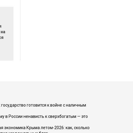
я
 на
ся
 государство готовится к войне с наличным
ему в России ненависть к сверхбогатым — это
 экономика Крыма летом-2026: как, сколько