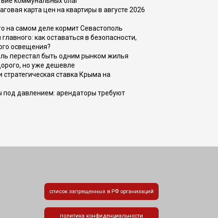
твие коммунальных благ
говая карта цен на квартиры в августе 2026
то на самом деле кормит Севастополь
главного: как оставаться в безопасности,
ого освещения?
оль перестал быть одним рынком жилья
дорого, но уже дешевле
и стратегическая ставка Крыма на
ы под давлением: арендаторы требуют
список запрещенных в РФ организаций
политика конфиденциальности