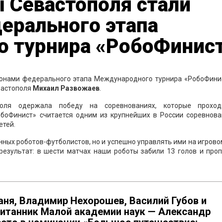
 Севастополя стали
ерального этапа
 турнира «РобоФинис
онами федерального этапа Международного турнира «РобоФинис
евастополя
Михаил
Развожаев
.
оля одержала победу на соревнованиях, которые прохо
обоФинист» считается одним из крупнейших в России соревнова
етей.
нных роботов-футболистов, но и успешно управлять ими на игрово
результат: в шести матчах наши роботы забили 13 голов и проп
ня, Владимир Нехорошев, Василий Губов и
питанник Малой академии наук — Александр