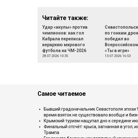
Читайте также:
Удар «акулы» против
Севастопольск
чемпионов: как гол
по гонкам дро
Кабрала переписал
победил во
иерархию мирового
Всероссийском
футбола на ЧМ-2026
«Ты в игре»
28.07.2026 10:35
13.07.2026 16:53
Самое читаемое
Бывший градоначальник Севастополя эпохи 90
время взяток не существовало вообще и бизн
Крымский туризм нащупал дно к середине ию
Финальный отсчёт: крыса, загнанная в угол, 
Трампа