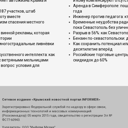
еняет автожизнь Крыма и
и кому компенсируют отсутс
Аренда в Симферополе: поша
187 участков, штаб
года
оту вместе
Инженер против педагога: к
изм спасения местного
Временные неудобства ради 
пока Севастополь без уличн
 винной рекламы, которая
Разрыв в 56%: как Севастоп
итории
Бензин по-севастопольски: 
 многострадальные ливнёвки
Как сохранить потенциал ил
десятилетие вперёд
усственного интеллекта: как
Российские торговые центр
 с ветряными мельницами
скидкидок до 60%
вопрос: условия для
Сетевое издание «Крымский новостной портал INFORMER»
Зарегистрировано Федеральной службой по надзору в сфере связи,
информационных технологий и массовых коммуникаций
(Роскомнадзор) 05 марта 2015 года, свидетельство о регистрации Эл №
ФС77-60943.
Учредитель: ООО "Информ Медиа"