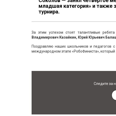
Соколов — занял четвёртое м
младшая категория» и также 
турнира.
За этим успехом стоят талантливые ребят
Владимирович Казайкин, Юрий Юрьевич Балаш
Поздравляю наших школьников и педагогов с
международном этапе «РобоФиниста», который э
Следите за 