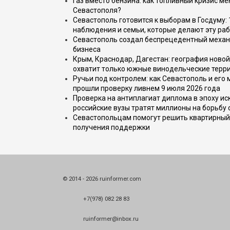
Газ вместо бензина: как топливный кризис м
Севастополя?
Севастополь готовится к выборам в Госдуму: 
наблюдения и семьи, которые делают эту раб
Севастополь создал беспрецедентный механ
бизнеса
Крым, Краснодар, Дагестан: география новой
охватит только южные винодельческие терр
Ручьи под контролем: как Севастополь и его
прошли проверку ливнем 9 июля 2026 года
Проверка на антиплагиат диплома в эпоху иск
российские вузы тратят миллионы на борьбу
Севастопольцам помогут решить квартирный 
получения поддержки
© 2014 - 2026 ruinformer.com
+7(978) 082 28 83
ruinformer@inbox.ru