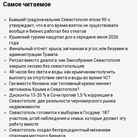
Самое читаемое
Бывший градоначальник Севастополя эпохи 90-х
утверждает, что в его время взяток не существовало
вообще и бизнес работал без откатов
Крымский туризм нащупал дно к середине июля 2026
года
Финальный отсчёт: крыса, загнанная в угол, или безумие в
администрации Трампа
Ритуал вместо диалога: как Заксобрание Севастополя
закрыло сессию без севастопольцев
48 часов без света и воды: как крымчанам получить
выплату за отсутствие света и воды во время ЧС?
Газ вместо бензина: как топливный кризис меняет
автожизнь Крыма и Севастополя?
Дисконты 15-20 % в Сочи против 1,5 % коррекции в
Севастополе: две реальности черноморского рынка
недвижимости
Севастополь готовится к выборам в Госдуму: 187
участков, штаб наблюдения и семьи, которые делают эту
работу вместе
Севастополь создал беспрецедентный механизм
спасения местного бизнеса