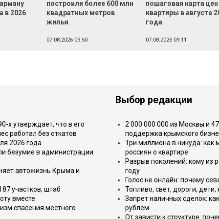
карману
построили более 600 млн
пошаговая карта цен
а в 2026
квадратных метров
квартиры в августе 2
жилья
года
07.08.2026 09:50
07.08.2026 09:11
Выбор редакции
-х утверждает, что в его
2 000 000 000 из Москвы и 4
ес работал без откатов
поддержка крымского бизне
ля 2026 года
Три миллиона в никуда: как
или безумие в администрации
россиян о квартире
Разрыв поколений: кому из р
еняет автожизнь Крыма и
году
Голос не онлайн: почему се
187 участков, штаб
Топливо, свет, дороги, дети
оту вместе
Запрет наличных сделок: как
изм спасения местного
рублём
От зависти к структуре: поч