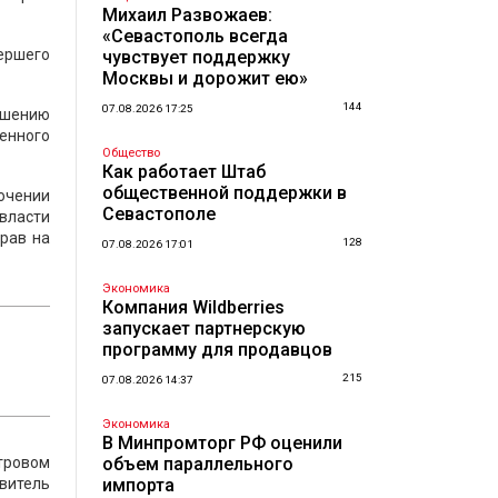
Михаил Развожаев:
«Севастополь всегда
ершего
чувствует поддержку
Москвы и дорожит ею»
144
07.08.2026 17:25
ешению
енного
Общество
Как работает Штаб
общественной поддержки в
ючении
Севастополе
 власти
рав на
128
07.08.2026 17:01
Экономика
Компания Wildberries
запускает партнерскую
программу для продавцов
215
07.08.2026 14:37
Экономика
В Минпромторг РФ оценили
тровом
объем параллельного
явитель
импорта