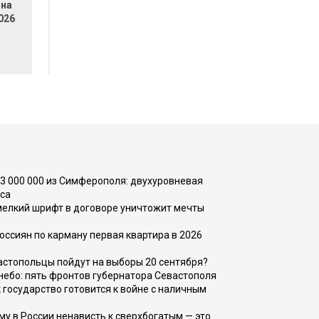
 на
026
73 000 000 из Симферополя: двухуровневая
са
 мелкий шрифт в договоре уничтожит мечты
оссиян по карману первая квартира в 2026
вастопольцы пойдут на выборы 20 сентября?
, небо: пять фронтов губернатора Севастополя
 государство готовится к войне с наличным
ему в России ненависть к сверхбогатым — это