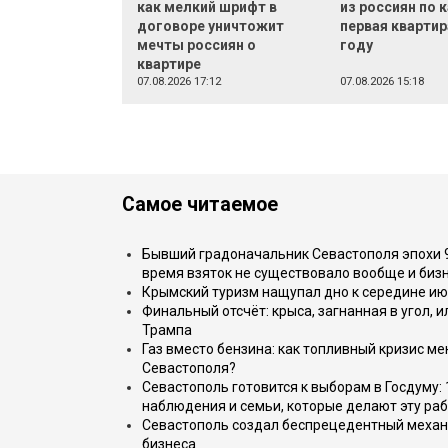
как мелкий шрифт в
из россиян по 
договоре уничтожит
первая квартир
мечты россиян о
году
квартире
07.08.2026 17:12
07.08.2026 15:18
Самое читаемое
Бывший градоначальник Севастополя эпохи 90
время взяток не существовало вообще и бизн
Крымский туризм нащупал дно к середине ию
Финальный отсчёт: крыса, загнанная в угол, 
Трампа
Газ вместо бензина: как топливный кризис м
Севастополя?
Севастополь готовится к выборам в Госдуму: 
наблюдения и семьи, которые делают эту раб
Севастополь создал беспрецедентный механ
бизнеса