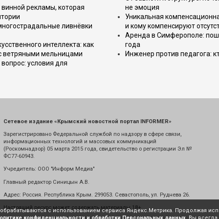
 винной рекламы, которая
не эмоция
итории
Уникальная компенсационная
 многострадальные ливнёвки
и кому компенсируют отсутс
Аренда в Симферополе: поша
усственного интеллекта: как
года
 с ветряными мельницами
Инженер против педагога: к
вопрос: условия для
Сетевое издание «Крымский новостной портал INFORMER»
Зарегистрировано Федеральной службой по надзору в сфере связи,
информационных технологий и массовых коммуникаций
(Роскомнадзор) 05 марта 2015 года, свидетельство о регистрации Эл №
ФС77-60943.
Учредитель: ООО "Информ Медиа"
Главный редактор Синицын А.В.
Адрес: Россия. Республика Крым. 299053. Севастополь, ул. Руднева 26.
Настоящий ресурс может содержать материалы 18+
е обрабатываются с использованием сервиса Яндекс.Метрика. Продолжая испо
олитике конфиденциальности и обработки Персональных данных
. Вы всегда