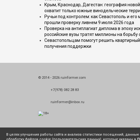
Крым, Краснодар, Дагестан: география новой
охватит только южные винодельческие терр
Ручьи под контролем: как Севастополь и его
прошли проверку ливнем 9 июля 2026 года
Проверка на антиплагиат диплома в эпоху иск
российские вузы тратят миллионы на борьбу
Севастопольцам помогут решить квартирный 
получения поддержки
© 2014 - 2026 ruinformer.com
+7(978) 082 28 83
ruinformer@inbox.ru
В целях улучшения работы сайта и анализа статистики посещений, данны
обработку файлов cookie (пользовательских данных), которые указаны в
П