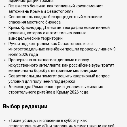
администрации Трампа
Газ вместо бензина: как топливный кризис меняет
автожизнь Крыма и Севастополя?
Севастополь создал беспрецедентный механизм
спасения местного бизнеса
Крым, Краснодар, Дагестан: география новой винной
рекламы, которая охватит только южные
винодельческие территории
Ручьи под контролем: как Севастополь и его
многострадальные ливнёвки прошли проверку ливнем 9
июля 2026 года
Проверка на антиплагиат диплома в эпоху
искусственного интеллекта: как российские вузы тратят
миллионы на борьбу с ветряными мельницами
Севастопольцам помогут решить квартирный вопрос:
условия для получения поддержки
Александра Романенко: три сценария выживания
строительного ритейла в Крыму 2026 года
Выбор редакции
«Тихие убийцы» и спасение в субботу: как
севастопольские «Дни здоровья» меняют жизни людей