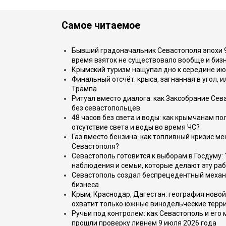
Самое читаемое
Бывший градоначальник Севастополя эпохи 90
время взяток не существовало вообще и бизн
Крымский туризм нащупал дно к середине ию
Финальный отсчёт: крыса, загнанная в угол, 
Трампа
Ритуал вместо диалога: как Заксобрание Сев
без севастопольцев
48 часов без света и воды: как крымчанам по
отсутствие света и воды во время ЧС?
Газ вместо бензина: как топливный кризис м
Севастополя?
Севастополь готовится к выборам в Госдуму: 
наблюдения и семьи, которые делают эту раб
Севастополь создал беспрецедентный механ
бизнеса
Крым, Краснодар, Дагестан: география новой
охватит только южные винодельческие терр
Ручьи под контролем: как Севастополь и его
прошли проверку ливнем 9 июля 2026 года