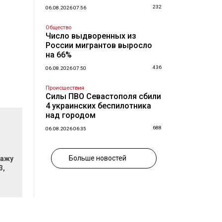
232
06.08.2026 07:56
Общество
Число выдворенных из
России мигрантов выросло
на 66%
436
06.08.2026 07:50
Происшествия
Силы ПВО Севастополя сбили
4 украинских беспилотника
над городом
688
06.08.2026 06:35
Больше новостей
дажу
3,