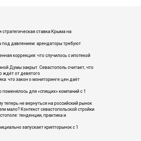
и стратегическая ставка Крыма на
ы под давлением: арендаторы требуют
енная коррекция: что случилось с ипотекой
ной Думы закрыт. Севастополь считает, что
о ждёт от девятого
ка: что закон о мониторинге цен даёт
о поменялось для «спящих» компаний с 1
ому теперь не вернуться на российский рынок
или мало? Контекст севастопольской стройки
стополе: тенденции, практика и
фициально запускает крипторынок с 1