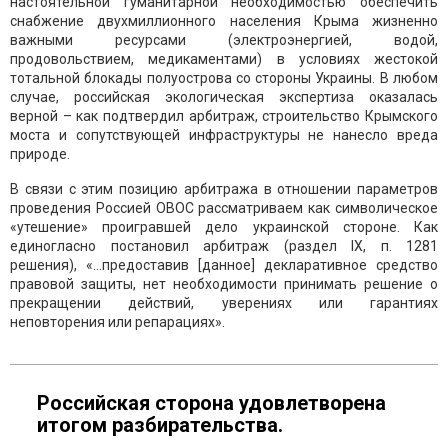
настоятельной гуманитарной необходимостью обеспечить
снабжение двухмиллионного населения Крыма жизненно
важными ресурсами (электроэнергией, водой,
продовольствием, медикаментами) в условиях жестокой
тотальной блокады полуострова со стороны Украины. В любом
случае, российская экологическая экспертиза оказалась
верной – как подтвердил арбитраж, строительство Крымского
моста и сопутствующей инфраструктуры не нанесло вреда
природе.
В связи с этим позицию арбитража в отношении параметров
проведения Россией ОВОС рассматриваем как символическое
«утешение» проигравшей дело украинской стороне. Как
единогласно постановил арбитраж (раздел IX, п. 1281
решения), «...предоставив [данное] декларативное средство
правовой защиты, нет необходимости принимать решение о
прекращении действий, уверениях или гарантиях
неповторения или репарациях».
Российская сторона удовлетворена
итогом разбирательства.