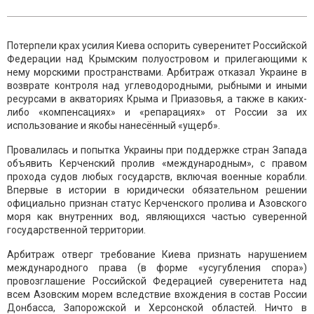
Потерпели крах усилия Киева оспорить суверенитет Российской
Федерации над Крымским полуостровом и прилегающими к
нему морскими пространствами. Арбитраж отказал Украине в
возврате контроля над углеводородными, рыбными и иными
ресурсами в акваториях Крыма и Приазовья, а также в каких-
либо «компенсациях» и «репарациях» от России за их
использование и якобы нанесённый «ущерб».
Провалилась и попытка Украины при поддержке стран Запада
объявить Керченский пролив «международным», с правом
прохода судов любых государств, включая военные корабли.
Впервые в истории в юридически обязательном решении
официально признан статус Керченского пролива и Азовского
моря как внутренних вод, являющихся частью суверенной
государственной территории.
Арбитраж отверг требование Киева признать нарушением
международного права (в форме «усугубления спора»)
провозглашение Российской Федерацией суверенитета над
всем Азовским морем вследствие вхождения в состав России
Донбасса, Запорожской и Херсонской областей. Ничто в