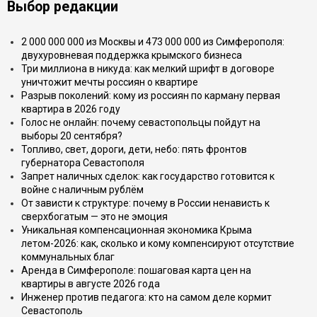
Выбор редакции
2 000 000 000 из Москвы и 473 000 000 из Симферополя:
двухуровневая поддержка крымского бизнеса
Три миллиона в никуда: как мелкий шрифт в договоре
уничтожит мечты россиян о квартире
Разрыв поколений: кому из россиян по карману первая
квартира в 2026 году
Голос не онлайн: почему севастопольцы пойдут на
выборы 20 сентября?
Топливо, свет, дороги, дети, небо: пять фронтов
губернатора Севастополя
Запрет наличных сделок: как государство готовится к
войне с наличным рублём
От зависти к структуре: почему в России ненависть к
сверхбогатым — это не эмоция
Уникальная компенсационная экономика Крыма
летом-2026: как, сколько и кому компенсируют отсутствие
коммунальных благ
Аренда в Симферополе: пошаговая карта цен на
квартиры в августе 2026 года
Инженер против педагога: кто на самом деле кормит
Севастополь