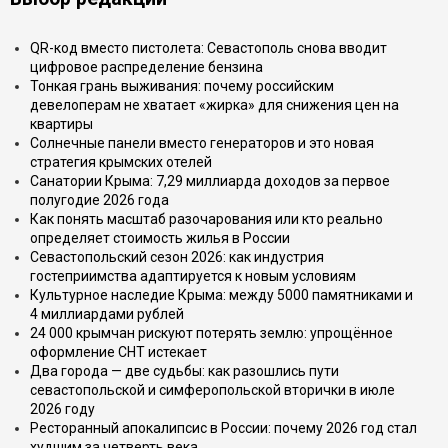
QR-код вместо пистолета: Севастополь снова вводит
цифровое распределение бензина
Тонкая грань выживания: почему российским
девелоперам не хватает «жирка» для снижения цен на
квартиры
Солнечные панели вместо генераторов и это новая
стратегия крымских отелей
Санатории Крыма: 7,29 миллиарда доходов за первое
полугодие 2026 года
Как понять масштаб разочарования или кто реально
определяет стоимость жилья в России
Севастопольский сезон 2026: как индустрия
гостеприимства адаптируется к новым условиям
Культурное наследие Крыма: между 5000 памятниками и
4 миллиардами рублей
24 000 крымчан рискуют потерять землю: упрощённое
оформление СНТ истекает
Два города — две судьбы: как разошлись пути
севастопольской и симферопольской вторички в июле
2026 году
Ресторанный апокалипсис в России: почему 2026 год стал
худшим за четверть века