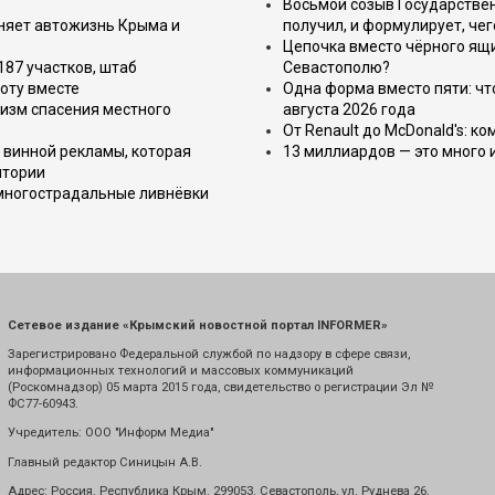
Восьмой созыв Государствен
еняет автожизнь Крыма и
получил, и формулирует, чег
Цепочка вместо чёрного ящи
187 участков, штаб
Севастополю?
оту вместе
Одна форма вместо пяти: чт
изм спасения местного
августа 2026 года
От Renault до McDonald's: к
 винной рекламы, которая
13 миллиардов — это много 
итории
 многострадальные ливнёвки
Сетевое издание «Крымский новостной портал INFORMER»
Зарегистрировано Федеральной службой по надзору в сфере связи,
информационных технологий и массовых коммуникаций
(Роскомнадзор) 05 марта 2015 года, свидетельство о регистрации Эл №
ФС77-60943.
Учредитель: ООО "Информ Медиа"
Главный редактор Синицын А.В.
Адрес: Россия. Республика Крым. 299053. Севастополь, ул. Руднева 26.