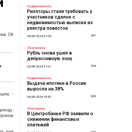
и
Недвижимость
Риэлторы стали требовать у
участников сделок с
недвижимостью выписки из
реестра повесток
ема. Об
297
06.08.2026 21:06
Экономика
Рубль снова ушел в
депрессивную зону
,
296
06.08.2026 21:01
Недвижимость
Выдача ипотеки в России
выросла на 38%
шли, -
300
06.08.2026 19:50
Экономика
аренду.
В Центробанке РФ заявили о
 сроком
снижении финансовых
платежей
ять дом