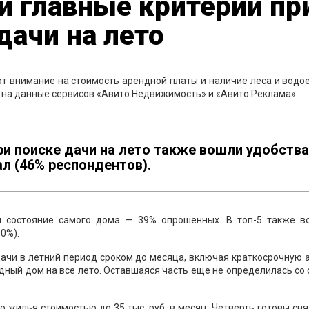
и главные критерии пр
ачи на лето
т внимание на стоимость арендной платы и наличие леса и водо
 на данные сервисов «Авито Недвижимость» и «Авито Реклама».
ри поиске дачи на лето также вошли удобства
ал (46% респондентов).
и состояние самого дома — 39% опрошенных. В топ-5 также во
0%).
ачи в летний период сроком до месяца, включая краткосрочную 
дный дом на все лето. Оставшаяся часть еще не определилась со
 жилья стоимостью до 35 тыс. руб. в месяц. Четверть готовы сн