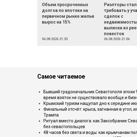
Объем просроченных
Риэлторы стал
долгов по ипотеке на
требовать у уч
первичном рынке жилья
сделок с
вырос на 15%
недвижимост
выписки из рее
повесток
06.08.2026 21:33
06.08.2026 21:06
Самое читаемое
Бывший градоначальник Севастополя эпохи 90
время взяток не существовало вообще и бизн
Крымский туризм нащупал дно к середине ию
Финальный отсчёт: крыса, загнанная в угол, 
Трампа
Ритуал вместо диалога: как Заксобрание Сев
без севастопольцев
48 часов без света и воды: как крымчанам по