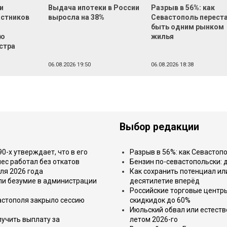
и
Выдача ипотеки в России
Разрыв в 56%: как
астников
выросла на 38%
Севастополь перест
быть одним рынком
ью
жилья
стра
06.08.2026 19:50
06.08.2026 18:38
Выбор редакции
-х утверждает, что в его
Разрыв в 56%: как Севастоп
ес работал без откатов
Бензин по-севастопольски: 
ля 2026 года
Как сохранить потенциал ил
или безумие в администрации
десятилетие вперёд
Российские торговые центр
астополя закрыло сессию
скидкидок до 60%
Июльский обвал или естеств
лучить выплату за
летом 2026-го