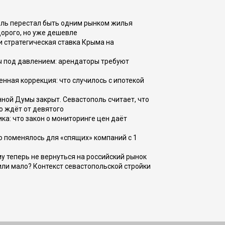
оль перестал быть одним рынком жилья
дорого, но уже дешевле
и стратегическая ставка Крыма на
ы под давлением: арендаторы требуют
енная коррекция: что случилось с ипотекой
ной Думы закрыт. Севастополь считает, что
о ждёт от девятого
ка: что закон о мониторинге цен даёт
о поменялось для «спящих» компаний с 1
ому теперь не вернуться на российский рынок
или мало? Контекст севастопольской стройки