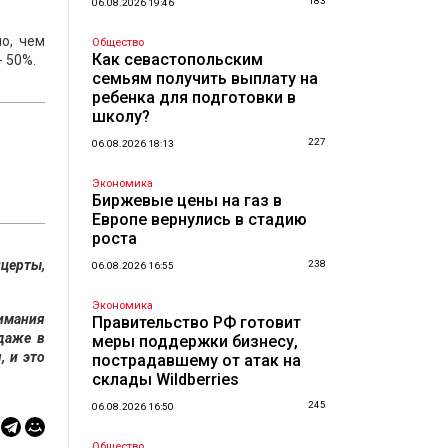
183
06.08.2026 19:46
о, чем
Общество
Как севастопольским
- 50%.
семьям получить выплату на
ребенка для подготовки в
школу?
227
06.08.2026 18:13
Экономика
Биржевые цены на газ в
Европе вернулись в стадию
роста
нцерты,
238
06.08.2026 16:55
Экономика
нимания
Правительство РФ готовит
 даже в
меры поддержки бизнесу,
, и это
пострадавшему от атак на
склады Wildberries
245
06.08.2026 16:50
Общество