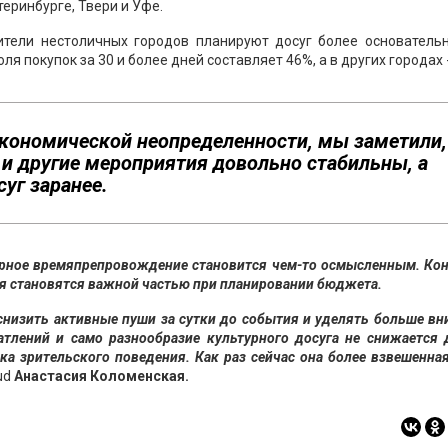
еринбурге, Твери и Уфе.
жители нестоличных городов планируют досуг более основательн
я покупок за 30 и более дней составляет 46%, а в других городах 
экономической неопределенности, мы заметили,
 и другие мероприятия довольно стабильны, а
уг заранее.
урное времяпрепровождение становится чем-то осмысленным. Ко
ия становятся важной частью при планировании бюджета.
снизить активные пуши за сутки до события и уделять больше в
атлений и само разнообразие культурного досуга не снижается
ка зрительского поведения. Как раз сейчас она более взвешенная
oud
Анастасия Коломенская.