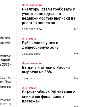
Недвижимость
Риэлторы стали требовать у
участников сделок с
недвижимостью выписки из
реестра повесток
177
06.08.2026 21:06
обытия,
Экономика
-службу
Рубль снова ушел в
депрессивную зону
179
06.08.2026 21:01
 только
второй.
Недвижимость
в 2026-
Выдача ипотеки в России
выросла на 38%
025-го.
185
06.08.2026 19:50
е. При
 билеты
Экономика
В Центробанке РФ заявили о
снижении финансовых
покупке
платежей
шают в