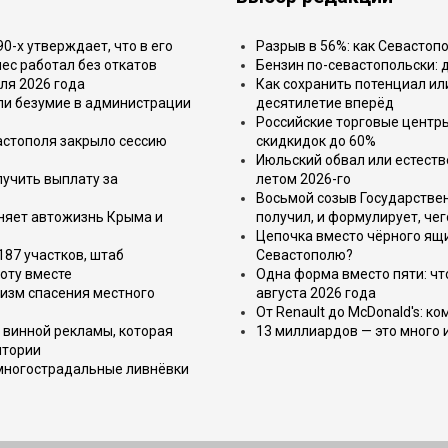
-х утверждает, что в его
Разрыв в 56%: как Севастоп
ес работал без откатов
Бензин по-севастопольски: 
ля 2026 года
Как сохранить потенциал ил
или безумие в администрации
десятилетие вперёд
Российские торговые центр
астополя закрыло сессию
скидкидок до 60%
Июльский обвал или естеств
лучить выплату за
летом 2026-го
Восьмой созыв Государствен
еняет автожизнь Крыма и
получил, и формулирует, чег
Цепочка вместо чёрного ящи
187 участков, штаб
Севастополю?
оту вместе
Одна форма вместо пяти: чт
изм спасения местного
августа 2026 года
От Renault до McDonald's: к
 винной рекламы, которая
13 миллиардов — это много 
итории
 многострадальные ливнёвки