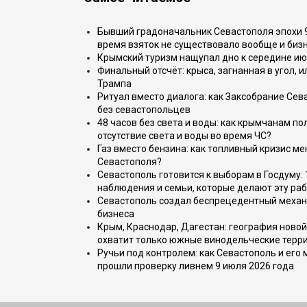
Бывший градоначальник Севастополя эпохи 90
время взяток не существовало вообще и бизн
Крымский туризм нащупал дно к середине ию
Финальный отсчёт: крыса, загнанная в угол, 
Трампа
Ритуал вместо диалога: как Заксобрание Сев
без севастопольцев
48 часов без света и воды: как крымчанам по
отсутствие света и воды во время ЧС?
Газ вместо бензина: как топливный кризис м
Севастополя?
Севастополь готовится к выборам в Госдуму: 
наблюдения и семьи, которые делают эту раб
Севастополь создал беспрецедентный механ
бизнеса
Крым, Краснодар, Дагестан: география новой
охватит только южные винодельческие терр
Ручьи под контролем: как Севастополь и его
прошли проверку ливнем 9 июля 2026 года