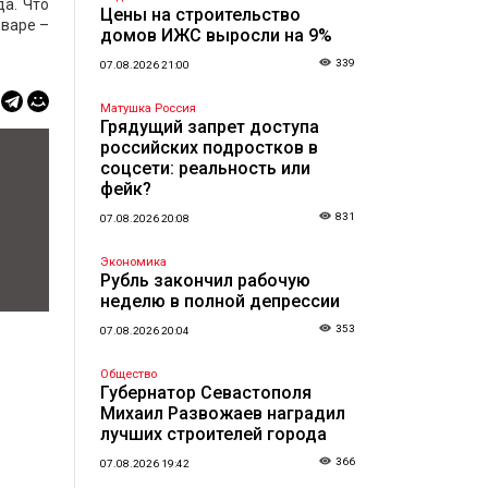
а. Что
Цены на строительство
нваре –
домов ИЖС выросли на 9%
339
07.08.2026 21:00
Матушка Россия
Грядущий запрет доступа
российских подростков в
соцсети: реальность или
фейк?
831
07.08.2026 20:08
Экономика
Рубль закончил рабочую
неделю в полной депрессии
353
07.08.2026 20:04
Общество
Губернатор Севастополя
Михаил Развожаев наградил
лучших строителей города
366
07.08.2026 19:42