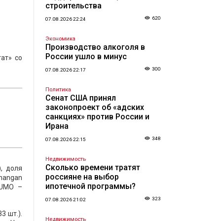
строительства
620
07.08.2026 22:24
Экономика
Производство алкоголя в
России ушло в минус
ат» со
300
07.08.2026 22:17
Политика
Сенат США принял
законопроект об «адских
санкциях» против России и
Ирана
348
07.08.2026 22:15
Недвижимость
Сколько времени тратят
, доля
россияне на выбор
Changan
ипотечной программы?
 UMO –
323
07.08.2026 21:02
3 шт.).
Недвижимость