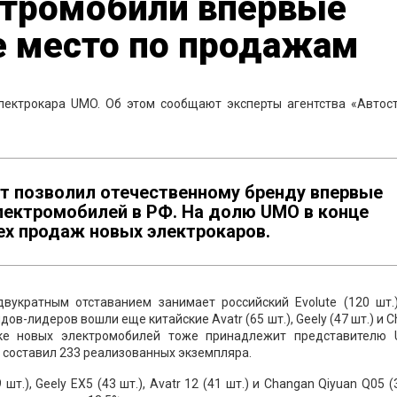
ктромобили впервые
е место по продажам
лектрокара UMO. Об этом сообщают эксперты агентства «Автост
ат позволил отечественному бренду впервые
лектромобилей в РФ. На долю UMO в конце
ех продаж новых электрокаров.
вукратным отставанием занимает российский Evolute (120 шт.)
дов-лидеров вошли еще китайские Avatr (65 шт.), Geely (47 шт.) и 
нке новых электромобилей тоже принадлежит представителю
ае составил 233 реализованных экземпляра.
т.), Geely EX5 (43 шт.), Avatr 12 (41 шт.) и Changan Qiyuan Q05 (3