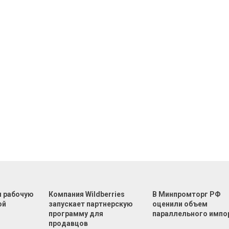
л рабочую
Компания Wildberries
В Минпромторг РФ
ой
запускает партнерскую
оценили объем
программу для
параллельного импо
продавцов