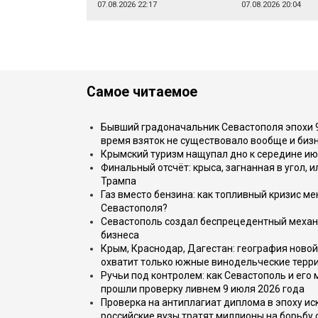
07.08.2026 22:17
07.08.2026 20:04
Самое читаемое
Бывший градоначальник Севастополя эпохи 90
время взяток не существовало вообще и бизн
Крымский туризм нащупал дно к середине ию
Финальный отсчёт: крыса, загнанная в угол, 
Трампа
Газ вместо бензина: как топливный кризис м
Севастополя?
Севастополь создал беспрецедентный механ
бизнеса
Крым, Краснодар, Дагестан: география новой
охватит только южные винодельческие терр
Ручьи под контролем: как Севастополь и его
прошли проверку ливнем 9 июля 2026 года
Проверка на антиплагиат диплома в эпоху иск
российские вузы тратят миллионы на борьбу