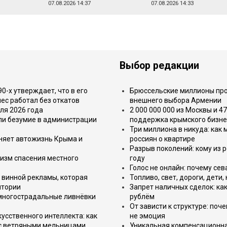
07.08.2026 14:37
07.08.2026 14:33
Выбор редакции
-х утверждает, что в его
Брюссельские миллионы про
ес работал без откатов
внешнего выбора Армении
ля 2026 года
2 000 000 000 из Москвы и 4
или безумие в администрации
поддержка крымского бизне
Три миллиона в никуда: как
еняет автожизнь Крыма и
россиян о квартире
Разрыв поколений: кому из р
изм спасения местного
году
Голос не онлайн: почему се
 винной рекламы, которая
Топливо, свет, дороги, дети
итории
Запрет наличных сделок: как
 многострадальные ливнёвки
рублём
От зависти к структуре: поч
усственного интеллекта: как
не эмоция
 с ветряными мельницами
Уникальная компенсационная