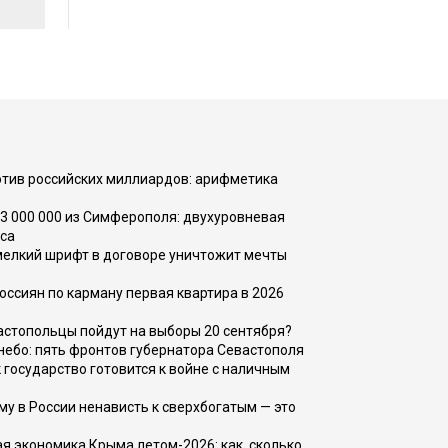
тив российских миллиардов: арифметика
73 000 000 из Симферополя: двухуровневая
са
 мелкий шрифт в договоре уничтожит мечты
оссиян по карману первая квартира в 2026
вастопольцы пойдут на выборы 20 сентября?
, небо: пять фронтов губернатора Севастополя
 государство готовится к войне с наличным
ему в России ненависть к сверхбогатым — это
 экономика Крыма летом-2026: как, сколько