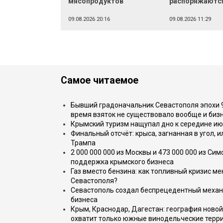
мясопродуктов
распоряжаютс
09.08.2026 20:16
09.08.2026 11:29
Самое читаемое
Бывший градоначальник Севастополя эпохи 90
время взяток не существовало вообще и бизн
Крымский туризм нащупал дно к середине ию
Финальный отсчёт: крыса, загнанная в угол, 
Трампа
2 000 000 000 из Москвы и 473 000 000 из С
поддержка крымского бизнеса
Газ вместо бензина: как топливный кризис м
Севастополя?
Севастополь создал беспрецедентный механ
бизнеса
Крым, Краснодар, Дагестан: география новой
охватит только южные винодельческие терр