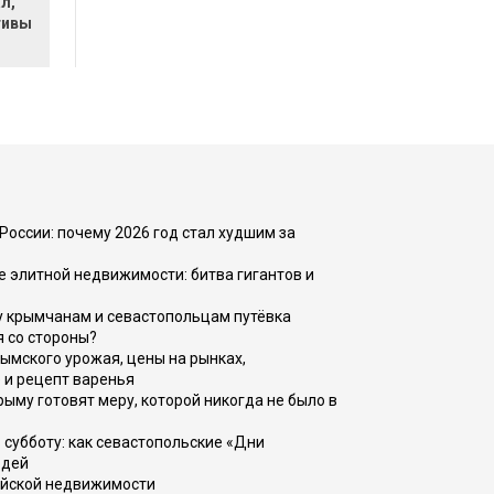
л,
тивы
России: почему 2026 год стал худшим за
е элитной недвижимости: битва гигантов и
у крымчанам и севастопольцам путёвка
я со стороны?
рымского урожая, цены на рынках,
 и рецепт варенья
рыму готовят меру, которой никогда не было в
 субботу: как севастопольские «Дни
юдей
ийской недвижимости