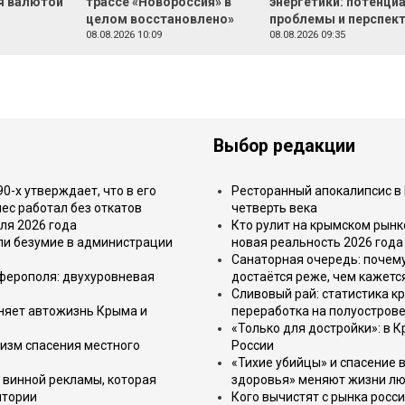
я валютой
трассе «Новороссия» в
энергетики: потенциа
целом восстановлено»
проблемы и перспек
08.08.2026 10:09
08.08.2026 09:35
Выбор редакции
-х утверждает, что в его
Ресторанный апокалипсис в 
ес работал без откатов
четверть века
ля 2026 года
Кто рулит на крымском рынк
или безумие в администрации
новая реальность 2026 года
Санаторная очередь: почем
имферополя: двухуровневая
достаётся реже, чем кажетс
Сливовый рай: статистика к
еняет автожизнь Крыма и
переработка на полуострове
«Только для достройки»: в К
изм спасения местного
России
«Тихие убийцы» и спасение в
 винной рекламы, которая
здоровья» меняют жизни л
итории
Кого вычистят с рынка росс