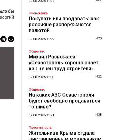
444
09.08.2026 11:33
было бы
Экономика
еоргий
Покупать или продавать: как
россияне распоряжаются
валютой
420
09.08.2026 11:29
Общество
Михаил Развожаев:
«Севастополь хорошо знает,
как ценен труд строителя»
422
09.08.2026 11:00
Общество
На каких АЗС Севастополя
будет свободно продаваться
топливо?
438
09.08.2026 11:21
Преступность
Жительница Крыма отдала
дистанционным мошенникам