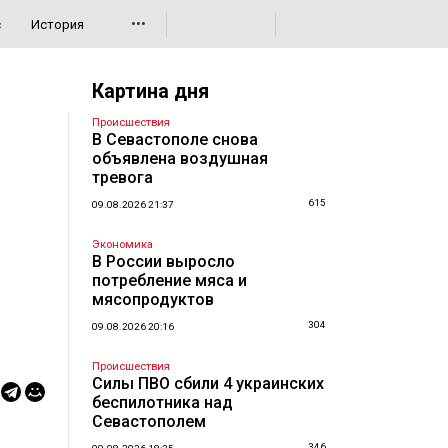
•••
с
История
Картина дня
Происшествия
В Севастополе снова
объявлена воздушная
тревога
615
09.08.2026 21:37
Экономика
В России выросло
потребление мяса и
мясопродуктов
304
09.08.2026 20:16
Происшествия
Силы ПВО сбили 4 украинских
беспилотника над
Севастополем
346